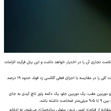
 کرد که اپل حق ثبت علامت تجاری آن را در اختیار خواهد داشت و این پنل فرآیند الزامات
این گزارش نشان می‌دهد که سامسونگ با ادغام حسگر لمسی به طور مستقیم در پنل نمایشگر، به موفقیتی در نازکی دست یافته و ضخامت کلی را در مقایسه با اجزای فعلی گلکسی زد فولد حدود ۱۹ درصد
نگ چی کو، آیفون تاشو به سبک کتاب دارای یک نمایشگر داخلی ۷٫۸ اینچی، یک نمایشگر خارجی ۵٫۵ اینچی، دو دوربین عقب، یک دوربین جلو، یک دکمه پاور تاچ آیدی به جای
تفاده از فناوری لمس درون سلولی پیاده‌سازی می‌شود، نه ادغام