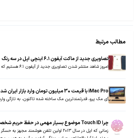
مطالب مرتبط
تصاویری جدید از ماکت آیفون ۶.۱ اینچی اپل در سه رنگ
امروز شاهد منتشر شدن تصاویری جدید از آیفون ۶.۱ هستیم که در آن، می‌توان نگاهی واضح تر به سه رنگ جدید این محصول داشت.
iMac Pro با قیمت 30 میلیون تومان وارد بازار ایران شد
آی مک پرو، قدرتمندترین مک ساخته شده تاکنون، به تازگی وارد 
چرا Touch ID موضوع بسیار مهمی در حفظ حریم شخصی شماست؟
زمانی که اپل در سال ۲۰۱۳ اولین تلفن هوش