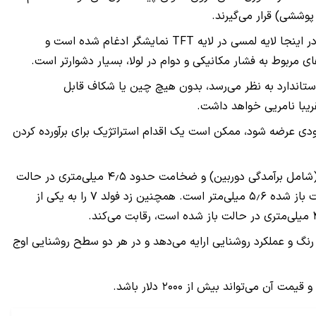
پوششی) قرار می‌گیرند.
طبق گزارش‌ها پنل نمایشگر جدید اپل پا را فراتر گذاشته و از لمس درون سلولی استفاده می‌کند که استاندارد اپل برای آیفون‌هایش است. در اینجا لایه لمسی در لایه TFT نمایشگر ادغام شده است و
ی مربوط به فشار مکانیکی و دوام در لولا، بسیار دشوارتر است.
تاندارد به نظر می‌رسد، بدون هیچ چین یا شکاف قابل
ریبا نامریی خواهد داشت.
 که تلاش اخیر سامسونگ برای کاهش چشمگیر ضخامت در گلکسی زد فولد ۷ که قرار است به زودی عرضه شود، ممکن است یک اقدام استراتژیک برای برآورده کردن
انتظار می‌رود گلکسی زد فولد ۷ به طور قابل توجهی نازک‌تر از مدل‌های قبلی خود باشد. گزارش‌ها حاکی از ضخامت تقریبا ۹٫۵ میلی‌متری (شامل برآمدگی دوربین) و ضخامت حدود ۴٫۵ میلی‌متری در حالت
باز شده است. در صورت صحت، این کاهش قابل توجه نسبت به گلکسی زو فولد ۶ خواهد بود که در حالت تا شده ۱۲٫۲ میلی‌متر و در حالت باز شده ۵٫۶ میلی‌متر است. همچنین زد فولد ۷ را به یکی از
رنگ و عملکرد روشنایی ارایه می‌دهد و در هر دو سطح روشنایی اوج
‌تواند بیش از ۲۰۰۰ دلار باشد.