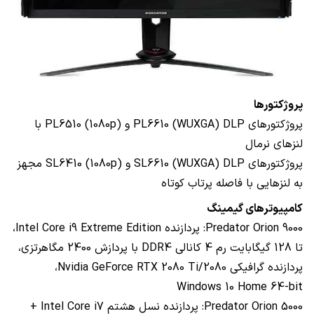
پروژکتورها
پروژکتورهای
DLP
PL6610 (WUXGA)
و
PL6510 (1080p)
با
لنزهای نرمال
پروژکتورهای
DLP
SL6610 (WUXGA)
و
SL6410 (1080p)
مجهز
به لنزهایی با فاصله پرتاب کوتاه
کامپیوترهای گیمینگ
Predator Orion 9000
: پردازنده
Intel Core i9 Extreme Edition
،
تا 128 گیگابایت رم 4 کانالی
DDR4
با پردازش 2400 مگاهرتزی،
پردازنده گرافیکی
Nvidia GeForce RTX 2080 Ti/2080
،
Windows 10 Home 64-bit
Predator Orion 5000
: پردازنده نسل هشتم
Intel Core i7
+