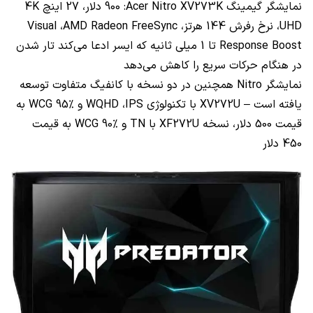
نمایشگر گیمینگ
Acer Nitro XV273K
: 900 دلار، 27 اینچ
4K
UHD
، نرخ رفرش 144 هرتز،
AMD Radeon FreeSync
،
Visual
Response Boost
تا 1 میلی ثانیه که ایسر ادعا می‌کند تار شدن
در هنگام حرکات سریع را کاهش می‌دهد
نمایشگر
Nitro
همچنین در دو نسخه با کانفیگ متفاوت توسعه
یافته است –
XV272U
با تکنولوژی
IPS
،
WQHD
و
WCG 95%
به
قیمت 500 دلار، نسخه
XF272U
با
TN
و
WCG 90%
به قیمت
450 دلار