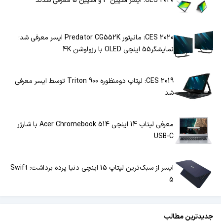
CES 2020: ایسر اسپین 3 و اسپین 5 معرفی شدند
CES 2020: مانیتور Predator CG552K ایسر معرفی شد؛‌
نمایشگر55 اینچی OLED با رزولوشن 4K
CES 2019: لپتاپ دومنظوره Triton 900 توسط ایسر معرفی
شد
معرفی لپتاپ 14 اینچی Acer Chromebook 514 با شارژر
USB-C
ایسر از سبک‌ترین لپتاپ 15 اینچی دنیا پرده برداشت: Swift
5
جدیدترین مطالب