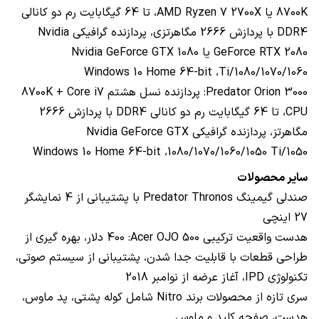
8700K
یا
AMD Ryzen 7 2700X
، تا 64 گیگابایت رم دو کانالی
DDR4
با پردازش 2666 مگاهرتزی، پردازنده گرافیکی
Nvidia
GeForce RTX 2080
یا
Nvidia GeForce GTX 1080
Windows 10 Home 64-bit
،
Ti/1080/1070/1060
Predator Orion 3000
: پردازنده نسل هشتم
Core i7
+
8700K
CPU
، تا 64 گیگابایت رم دو کانالی
DDR4
با پردازش 2666
مگاهرتز، پردازنده گرافیکی
Nvidia GeForce GTX
Windows 10 Home 64-bit
،
1080/1070/1060/1050 Ti/1050
سایر محصولات
صندلی گیمینگ
Predator Thronos
با پشتیبانی از 4 نمایشگر
27 اینچی
هدست واقعیت ترکیبی
Acer OJO 500
: 400 دلار، بهره گیری از
طراحی قطعات با قابلیت جدا شدن، پشتیبانی از سیستم صوتی،
تکنولوژی
IPD
، آغاز عرضه از نوامبر 2018
سری تازه از محصولات برند
Nitro
شامل کوله پشتی، پد ماوس،
هدست، صفحه کلید و ماوس