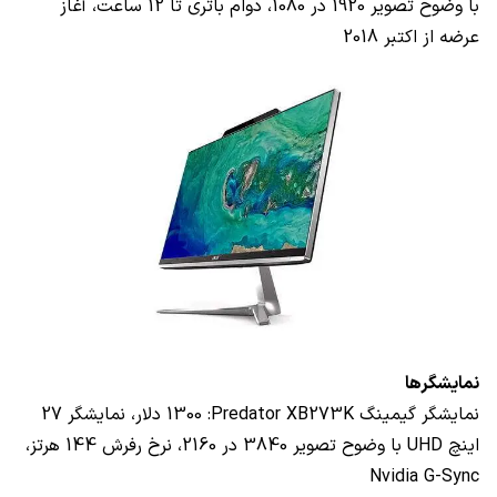
با وضوح تصویر 1920 در 1080، دوام باتری تا 12 ساعت، آغاز
عرضه از اکتبر 2018
نمایشگرها
نمایشگر گیمینگ
Predator XB273K
: 1300 دلار، نمایشگر 27
اینچ
UHD
با وضوح تصویر 3840 در 2160، نرخ رفرش 144 هرتز،
Nvidia G-Sync