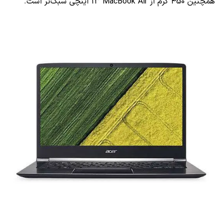
همچنین 450 گرم از
MacBook Air
13 اینچی سبک‌تر است.