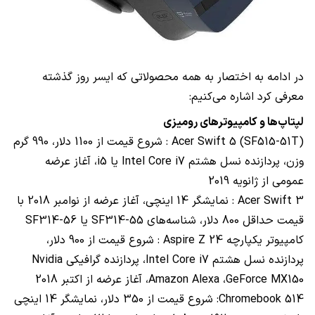
در ادامه به اختصار به همه محصولاتی که ایسر روز گذشته
معرفی کرد اشاره می‌کنیم:
لپتاپ‌ها و کامپیوترهای رومیزی
Acer Swift 5 (SF515-51T)
: شروع قیمت از 1100 دلار، 990 گرم
وزن، پردازنده نسل هشتم
Intel Core i7
یا
i5
، آغاز عرضه
عمومی از ژانویه 2019
Acer Swift 3
: نمایشگر 14 اینچی، آغاز عرضه از نوامبر 2018 با
قیمت حداقل 800 دلار، شناسه‌های
SF314-55
یا
SF314-56
کامپیوتر یکپارچه
Aspire Z 24
: شروع قیمت از 900 دلار،
پردازنده نسل هشتم
Intel Core i7
، پردازنده گرافیکی
Nvidia
GeForce MX150
،
Amazon Alexa
، آغاز عرضه از اکتبر 2018
Chromebook 514
: شروع قیمت از 350 دلار، نمایشگر 14 اینچی