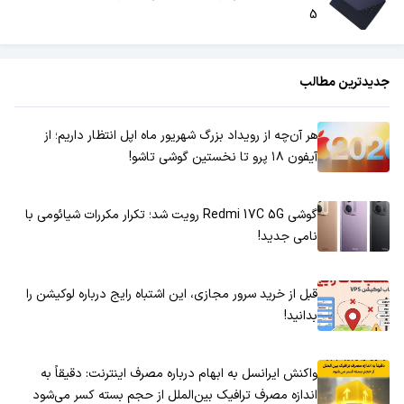
5
جدیدترین مطالب
هر آن‌چه از رویداد بزرگ شهریور ماه اپل انتظار داریم؛ از
آیفون ۱۸ پرو تا نخستین گوشی تاشو!
گوشی Redmi 17C 5G رویت شد؛ تکرار مکررات شیائومی با
نامی جدید!
قبل از خرید سرور مجازی، این اشتباه رایج درباره لوکیشن را
بدانید!
واکنش ایرانسل به ابهام درباره مصرف اینترنت: دقیقاً به
اندازه مصرف ترافیک بین‌الملل از حجم بسته کسر می‌شود