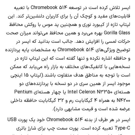
ایسر تلاش کرده است در توسعه
Chromebook 514
با تعبیه
قابلیت‌های مفید و کوچک آن را برای کاربران دلنشین‌تر کند. این
لپتاپ تازه از کیبورد نوری و همچنین پد موس با روکش محافظ
Gorilla Glass
بهره می‌برد و همین محافظ می‌تواند میزان صحت
حرکات لمسی را افزایش دهد. جالب است بدانید که ایسر در
توضیح ویژگی‌های
Chromebook 514
به مشخصات پایه پردازنده
و حافظه اشاره نکرده و تنها گفته است که این لپتاپ تازه در
نسخه‌هایی با کانفیگ‌های مختلف به بازار راه می‌یابد که ممکن
است با توجه به مناطق هدف متفاوت باشند.(لپتاپ 15 اینچی
موجود ایسر از همین سری در دو نسخه با پردازنده‌های دو
هسته‌ای
Intel Celeron N3350
یا چهار هسته‌ای
Pentium
N4200
به همراه 4 گیگابایت رم و 32 گیگابایت حافظه داخلی
عرضه شده است و قیمت مشابهی دارد).
ایسر در هر طرف از بدنه
Chromebook 514
خود یک پورت
USB
Type-C
تعبیه کرده است. پورت سمت چپ برای شارژ باتری