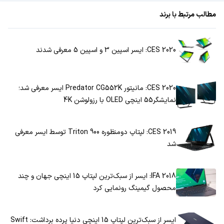
مطالب مرتبط با برند
CES 2020: ایسر اسپین 3 و اسپین 5 معرفی شدند
CES 2020: مانیتور Predator CG552K ایسر معرفی شد؛‌
نمایشگر55 اینچی OLED با رزولوشن 4K
CES 2019: لپتاپ دومنظوره Triton 900 توسط ایسر معرفی
شد
IFA 2018: ایسر از سبک‌ترین لپتاپ 15 اینچی جهان و چند
محصول گیمینگ رونمایی کرد
ایسر از سبک‌ترین لپتاپ 15 اینچی دنیا پرده برداشت: Swift