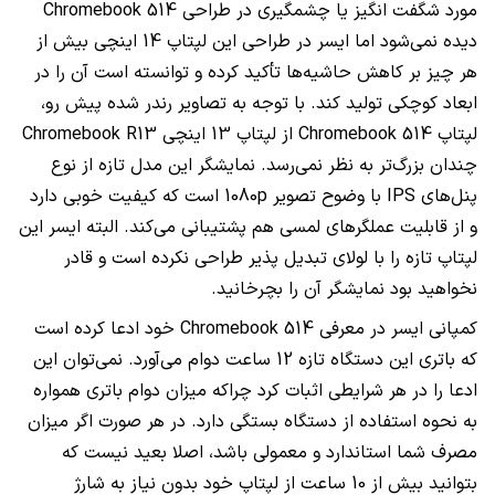
مورد شگفت انگیز یا چشمگیری در طراحی
Chromebook 514
دیده نمی‌شود اما ایسر در طراحی این لپتاپ 14 اینچی بیش از
هر چیز بر کاهش حاشیه‌ها تأکید کرده و توانسته است آن را در
ابعاد کوچکی تولید کند. با توجه به تصاویر رندر شده پیش رو،
لپتاپ
Chromebook 514
از لپتاپ 13 اینچی
Chromebook R13
چندان بزرگ‌تر به نظر نمی‌رسد. نمایشگر این مدل تازه از نوع
پنل‌های
IPS
با وضوح تصویر
1080p
است که کیفیت خوبی دارد
و از قابلیت عملگرهای لمسی هم پشتیبانی می‌کند. البته ایسر این
لپتاپ تازه را با لولای تبدیل پذیر طراحی نکرده است و قادر
نخواهید بود نمایشگر آن را بچرخانید.
کمپانی ایسر در معرفی
Chromebook 514
خود ادعا کرده است
که باتری این دستگاه تازه 12 ساعت دوام می‌آورد. نمی‌توان این
ادعا را در هر شرایطی اثبات کرد چراکه میزان دوام باتری همواره
به نحوه استفاده از دستگاه بستگی دارد. در هر صورت اگر میزان
مصرف شما استاندارد و معمولی باشد، اصلا بعید نیست که
بتوانید بیش از 10 ساعت از لپتاپ خود بدون نیاز به شارژ