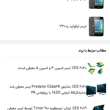
ایسر لیکوئید زد320
مطالب مرتبط با برند
CES 2020: ایسر اسپین 3 و اسپین 5 معرفی شدند
CES 2020: مانیتور Predator CG552K ایسر معرفی شد؛‌
نمایشگر55 اینچی OLED با رزولوشن 4K
CES 2019: لپتاپ دومنظوره Triton 900 توسط ایسر معرفی