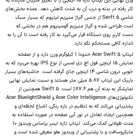
وزن نهایی این لپتاپ تازه 15 اینچی را با تغییر متریال سازنده به
کار رفته در بدنه و درب آن به شدت کاهش دهد. عمده بخش‌های
شاسی
Swift 5
از جنس آلیاژ منیزیم لیتیوم که بسیار سبک
است طراحی شده و آلیاژ منیزیم آلومینیوم هم در بخشی که
دست کاربر روی دستگاه قرار می‌گیرد به کار رفته است تا آن را به
اندازه کافی مستحکم نگه دارد.
لپتاپ
Acer Swift 5
حدودا 1 کیلوگرم وزن دارد و از صفحه
نمایش 15 اینچی فول اچ دی لمسی از نوع
IPS
بهره می‌برد که به
خوبی درون شاسی 14 اینچی جای گرفته است. حاشیه‌های بسیار
باریک این لپتاپ 5.87 میلی متر هستند و نسبت نمایش نهایی
نمایشگر به بدنه آن هم 87.6% است.
Swift 5
همچنین از
تکنولوژی‌های
Acer Color Intelligence
و
Acer BluelightShield
پشتیبانی می‌کند که به تنظیم در بازه رنگی، اشباع لحظه‌ای و
همچنین ایجاد تعادل در نور آبی صفحه در صورت استفاده به
مدت طولانی کمک می‌کند. لپتاپ تازه ایسر براساس ویندوز 10
مایکروسافت و با پشتیبانی از ویندوز هلو معرفی شده است و