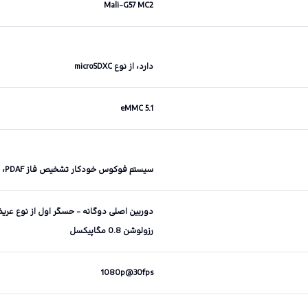
Mali-G57 MC2
دارد، از نوع microSDXC
eMMC 5.1
سیستم فوکوس خودکار تشخیص فاز PDAF، قابلیت تصویربرداری پانوراما
رزولوشن 0.8 مگاپیکسل
1080p@30fps