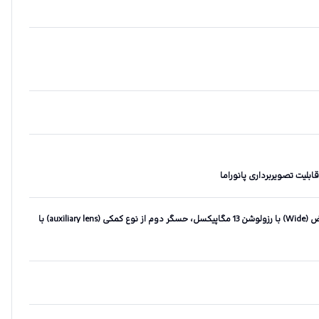
دوربین اصلی دوگانه - حسگر اول از نوع عریض (Wide) با رزولوشن 13 مگاپیکسل، حسگر دوم از نوع کمکی (auxiliary lens) با