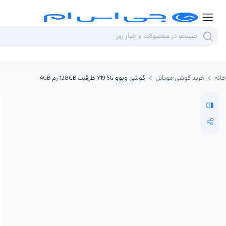
خانه
خرید گوشی موبایل
گوشی ویوو Y19 5G ظرفیت 128GB رم 4GB