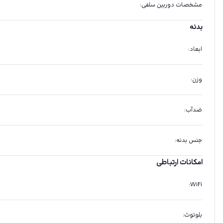
مشخصات دوربین سلفی
:
بدنه
ابعاد
:
وزن
:
ضدآب
:
جنس بدنه
:
امکانات ارتباطی
:
WiFi
بلوتوث
: