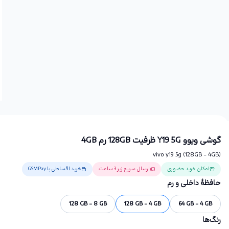
گوشی ویوو Y19 5G ظرفیت 128GB رم 4GB
vivo y19 5g (128GB - 4GB)
امکان خرید حضوری
ارسال سریع زیر 3 ساعت
خرید اقساطی با GSMPay
حافظهٔ داخلی و رم
128 GB - 8 GB
128 GB - 4 GB
64 GB - 4 GB
رنگ‌ها