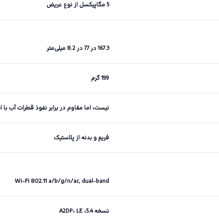
5 مگاپیکسل از نوع عریض
167.3 در 77 در 8.2 میلی‌متر
199 گرم
نیست، اما مقاوم در برابر نفوذ قطرات آب با استان
فریم و بدنه از پلاستیک
Wi-Fi 802.11 a/b/g/n/ac, dual-band
نسخه 5.4، A2DP، LE