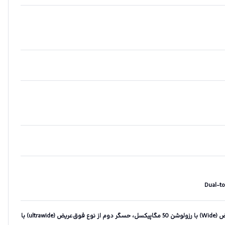
دوربین اصلی دو‌گانه - حسگر اول از نوع عریض (Wide) با رزولوشن 50 مگاپیکسل، حسگر دوم از نوع فوق‌عریض (ultrawide) با