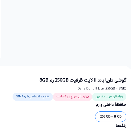
گوشی داریا باند II لایت ظرفیت 256GB رم 8GB
Daria Bond II Lite (256GB - 8GB)
امکان خرید حضوری
ارسال سریع زیر 3 ساعت
خرید اقساطی با GSMPay
حافظهٔ داخلی و رم
256 GB - 8 GB
رنگ‌ها