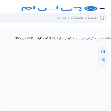
خانه
خرید گوشی موبایل
گوشی داریا باند II لایت ظرفیت 256GB رم 8GB