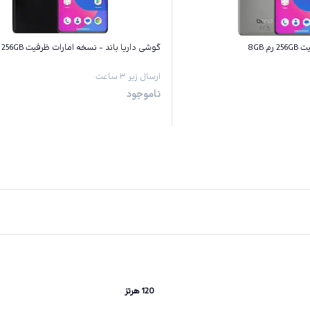
 8GB
گوشی داریا باند - نسخه امارات ظرفیت 256GB رم 8GB
ارسال زیر ۳ ساعت
ناموجود
120 هرتز