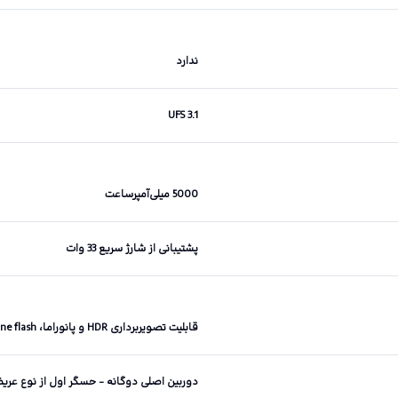
ندارد
UFS 3.1
5000 میلی‌آمپرساعت
پشتیبانی از شارژ سریع 33 وات
قابلیت تصویربرداری HDR و پانوراما، Dual-tone flash