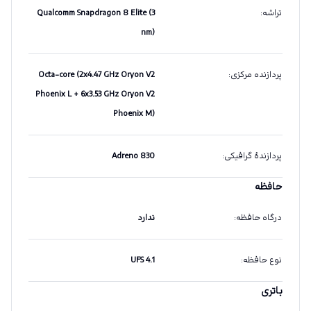
تراشه
:
Qualcomm Snapdragon 8 Elite (3
nm)
پردازنده مرکزی
:
Octa-core (2x4.47 GHz Oryon V2
Phoenix L + 6x3.53 GHz Oryon V2
Phoenix M)
پردازندهٔ گرافیکی
:
Adreno 830
حافظه
درگاه حافظه
:
ندارد
نوع حافظه
:
UFS 4.1
باتری