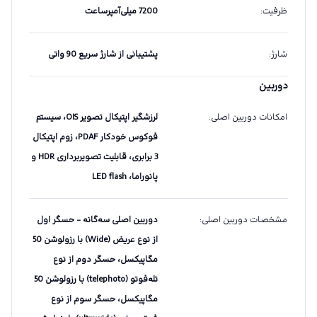
ظرفیت
:
7200 میلی‌آمپرساعت
شارژ
:
پشتیبانی از شارژ سریع 90 واتی
دوربین
امکانات دوربین اصلی
:
لرزشگیر اپتیکال تصویر OIS، سیستم
فوکوس خودکار PDAF، زوم اپتیکال
3 برابری، قابلیت تصویربرداری HDR و
پانوراما، LED flash
مشخصات دوربین اصلی
:
دوربین اصلی سه‌گانه - حسگر اول
از نوع عریض (Wide) با رزولوشن 50
مگاپیکسل، حسگر دوم از نوع
تله‌فوتو (telephoto) با رزولوشن 50
مگاپیکسل، حسگر سوم از نوع