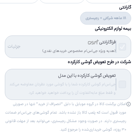
گارانتی
18 ماهه شرکتی + رجیستری
بیمه لوازم الکترونیکی
فراگارانتی
جزئیات
(هدیه ویژه جی‌اس‌ام مخصوص خریدهای نقدی)
شرکت در طرح تعویض گوشی کارکرده
تعویض گوشی کارکرده با این مدل
جی‌اس‌ام گوشی کارکرده شما را با گوشی مورد نظرتان معاوضه می‌کند
و فقط مبلغ مابه‌التفاوت آن را پرداخت خواهید خواهید کرد.
امکان برگشت کالا در گروه موبایل با دلیل “انصراف از خرید“ تنها در صورتی
مورد قبول است که پلمب کالا باز نشده باشد. تمام گوشی‌های جی‌اس‌ام ضمانت
رجیستری دارند. در صورت وجود مشکل رجیستری، می‌توانید بعد از مهلت قانونی
۳۰ روزه، گوشی خریداری‌شده را مرجوع کنید.