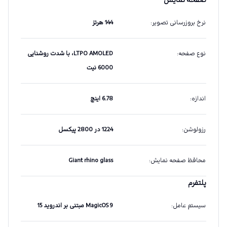
صفحه نمایش
نرخ بروزرسانی تصویر
:
144 هرتز
نوع صفحه
:
LTPO AMOLED، با شدت روشنایی
6000 نیت
اندازه
:
6.78 اینچ
رزولوشن
:
1224 در 2800 پیکسل
محافظ صفحه نمایش
:
Giant rhino glass
پلتفرم
سیستم عامل
:
MagicOS 9 مبتنی بر اندروید 15