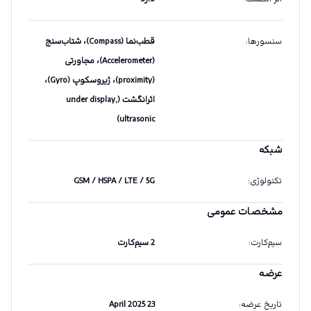
سنسورها
:
قطب‌نما (Compass)، شتاب‌سنج
(Accelerometer)، مجاورتی
(proximity)، ژیروسکوپ (Gyro)،
اثرانگشت (under display,
ultrasonic)
شبکه
تکنولوژی
:
GSM / HSPA / LTE / 5G
مشخصات عمومی
سیم‌کارت
:
2 سیم‌کارت
عرضه
تاریخ عرضه
:
23 April 2025