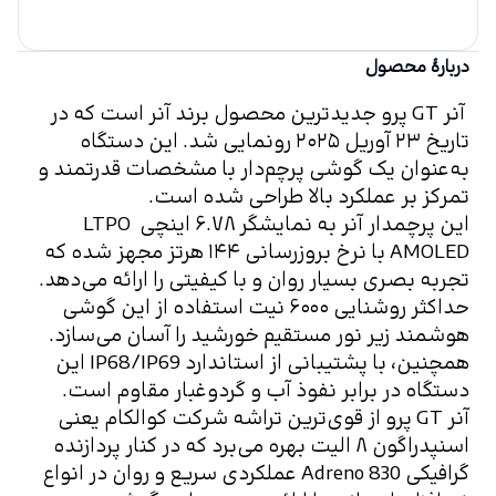
دربارهٔ محصول
 آنر GT پرو جدیدترین محصول برند آنر است که در 
تاریخ ۲۳ آوریل ۲۰۲۵ رونمایی شد. این دستگاه 
به‌عنوان یک گوشی پرچم‌دار با مشخصات قدرتمند و 
تمرکز بر عملکرد بالا طراحی شده است.
این پرچمدار آنر به نمایشگر ۶.۷۸ اینچی LTPO 
AMOLED با نرخ بروزرسانی ۱۴۴ هرتز مجهز شده که 
تجربه بصری بسیار روان و با کیفیتی را ارائه می‌دهد. 
حداکثر روشنایی ۶۰۰۰ نیت استفاده از این گوشی 
هوشمند زیر نور مستقیم خورشید را آسان ‌می‌سازد. 
همچنین، با پشتیبانی از استاندارد IP68/IP69 این 
دستگاه در برابر نفوذ آب و گردوغبار مقاوم است.
آنر GT پرو از قوی‌ترین تراشه شرکت کوالکام یعنی 
اسنپدراگون ۸ الیت بهره می‌برد که در کنار پردازنده 
گرافیکی Adreno 830 عملکردی سریع و روان در انواع 