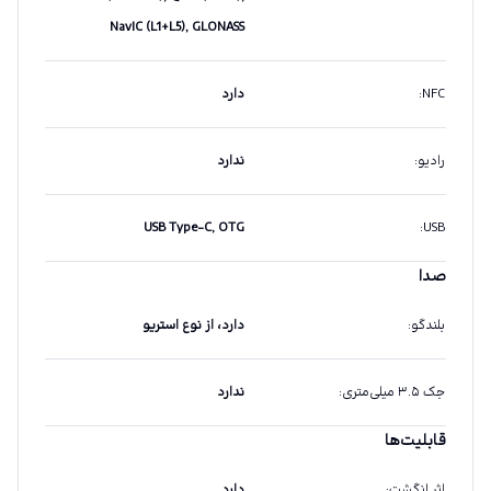
NavIC (L1+L5), GLONASS
NFC
:
دارد
رادیو
:
ندارد
USB Type-C, OTG
:
USB
صدا
بلندگو
:
دارد، از نوع استریو
جک ۳.۵ میلی‌متری
:
ندارد
قابلیت‌ها
اثر انگشت
:
دارد