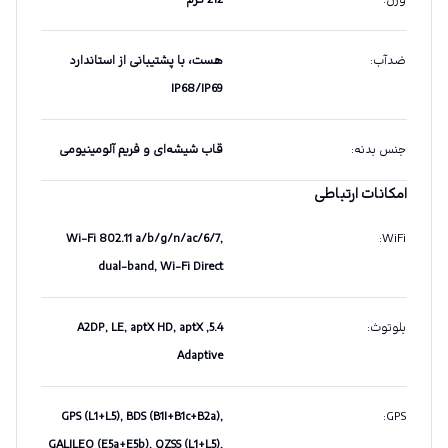
وزن
:
212 گرم
ضدآب
:
هست،‌ با پشتیبانی از استاندارد
IP68/IP69
جنس بدنه
:
قاب شیشه‌ای و فریم آلومینیومی
امکانات ارتباطی
Wi-Fi 802.11 a/b/g/n/ac/6/7,
:
WiFi
dual-band, Wi-Fi Direct
بلوتوث
:
5.4, A2DP, LE, aptX HD, aptX
Adaptive
GPS (L1+L5), BDS (B1I+B1c+B2a),
:
GPS
GALILEO (E5a+E5b), QZSS (L1+L5),