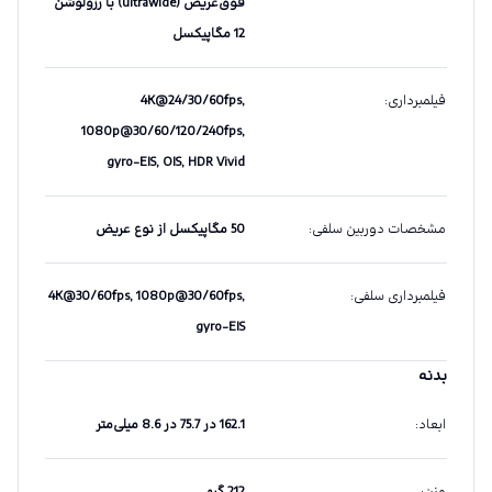
فوق‌عریض (ultrawide) با رزولوشن
12 مگاپیکسل
فیلمبرداری
:
4K@24/30/60fps,
1080p@30/60/120/240fps,
gyro-EIS, OIS, HDR Vivid
مشخصات دوربین سلفی
:
50 مگاپیکسل از نوع عریض
فیلمبرداری سلفی
:
4K@30/60fps, 1080p@30/60fps,
gyro-EIS
بدنه
ابعاد
:
162.1 در 75.7 در 8.6 میلی‌متر