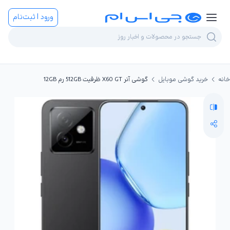
ورود | ثبت‌نام
خانه
خرید گوشی موبایل
گوشی آنر X60 GT ظرفیت 512GB رم 12GB