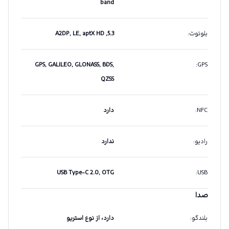
band
بلوتوث
:
5.3, A2DP, LE, aptX HD
GPS, GALILEO, GLONASS, BDS,
:
GPS
QZSS
NFC
:
دارد
رادیو
:
ندارد
USB Type-C 2.0, OTG
:
USB
صدا
بلندگو
:
دارد، از نوع استریو