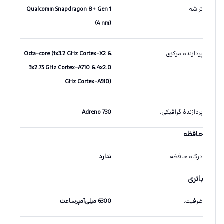
تراشه
:
Qualcomm Snapdragon 8+ Gen 1
(4 nm)
پردازنده مرکزی
:
Octa-core (1x3.2 GHz Cortex-X2 &
3x2.75 GHz Cortex-A710 & 4x2.0
GHz Cortex-A510)
پردازندهٔ گرافیکی
:
Adreno 730
حافظه
درگاه حافظه
:
ندارد
باتری
ظرفیت
:
6300 میلی‌آمپرساعت