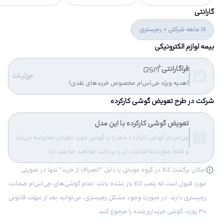
گارانتی
18 ماهه شرکتی + رجیستری
بیمه لوازم الکترونیکی
فراگارانتی
جزئیات
(هدیه ویژه جی‌اس‌ام مخصوص خریدهای نقدی)
شرکت در طرح تعویض گوشی کارکرده
تعویض گوشی کارکرده با این مدل
جی‌اس‌ام گوشی کارکرده شما را با گوشی مورد نظرتان معاوضه می‌کند
و فقط مبلغ مابه‌التفاوت آن را پرداخت خواهید خواهید کرد.
امکان برگشت کالا در گروه موبایل با دلیل “انصراف از خرید“ تنها در صورتی
مورد قبول است که پلمب کالا باز نشده باشد. تمام گوشی‌های جی‌اس‌ام ضمانت
رجیستری دارند. در صورت وجود مشکل رجیستری، می‌توانید بعد از مهلت قانونی
۳۰ روزه، گوشی خریداری‌شده را مرجوع کنید.