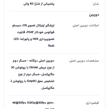
شارژ
:
پشتیبانی از شارژ 80 واتی
دوربین
امکانات دوربین اصلی
:
لرزشگیر اپتیکال تصویر OIS، سیستم
فوکوس خودکار PDAF، قابلیت
تصویربرداری HDR و پانوراما، LED
flash
مشخصات دوربین اصلی
:
دوربین اصلی دو‌گانه - حسگر دوم
از نوع عریض (Wide) با رزولوشن 50
مگاپیکسل، حسگر دوم از نوع
تشخیص عمق (Depth) با رزولوشن 2
مگاپیکسل
فیلمبرداری
:
4K@30fps, 1080p@30fps, gyro-