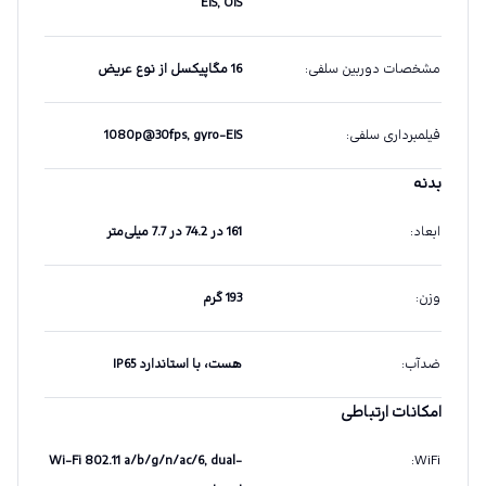
EIS, OIS
مشخصات دوربین سلفی
:
16 مگاپیکسل از نوع عریض
فیلمبرداری سلفی
:
1080p@30fps, gyro-EIS
بدنه
ابعاد
:
161 در 74.2 در 7.7 میلی‌متر
وزن
:
193 گرم
ضدآب
:
هست،‌ با استاندارد IP65
امکانات ارتباطی
Wi-Fi 802.11 a/b/g/n/ac/6, dual-
:
WiFi