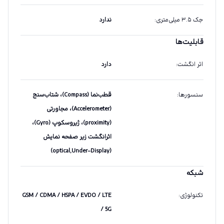
جک ۳.۵ میلی‌متری
:
ندارد
قابلیت‌ها
اثر انگشت
:
دارد
سنسورها
:
قطب‌نما (Compass)، شتاب‌سنج
(Accelerometer)، مجاورتی
(proximity)، ژیروسکوپ (Gyro)،
اثرانگشت زیر صفحه نمایش
(optical,Under-Display)
شبکه
تکنولوژی
:
GSM / CDMA / HSPA / EVDO / LTE
/ 5G