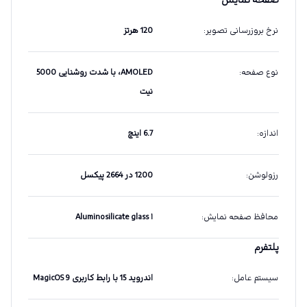
صفحه نمایش
نرخ بروزرسانی تصویر
:
120 هرتز
نوع صفحه
:
AMOLED، با شدت روشنایی 5000
نیت
اندازه
:
6.7 اینچ
رزولوشن
:
1200 در 2664 پیکسل
محافظ صفحه نمایش
:
Aluminosilicate glass ۱
پلتفرم
سیستم عامل
:
اندروید 15 با رابط کاربری MagicOS 9