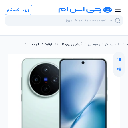
ورود | ثبت‌نام
خانه
خرید گوشی موبایل
گوشی ویوو X200s ظرفیت 1TB رم 16GB