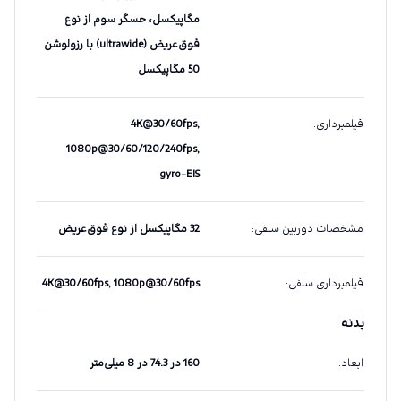
مگاپیکسل، حسگر سوم از نوع
فوق‌عریض (ultrawide) با رزولوشن
50 مگاپیکسل
فیلمبرداری
:
4K@30/60fps,
1080p@30/60/120/240fps,
gyro-EIS
مشخصات دوربین سلفی
:
32 مگاپیکسل از نوع فوق‌عریض
فیلمبرداری سلفی
:
4K@30/60fps, 1080p@30/60fps
بدنه
ابعاد
:
160 در 74.3 در 8 میلی‌متر