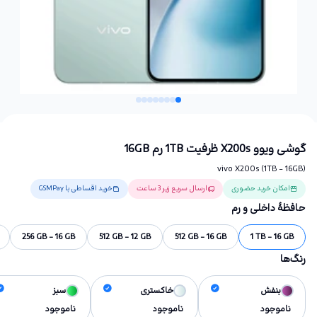
گوشی ویوو X200s ظرفیت 1TB رم 16GB
vivo X200s (1TB - 16GB)
امکان خرید حضوری
ارسال سریع زیر 3 ساعت
خرید اقساطی با GSMPay
حافظهٔ داخلی و رم
256 GB - 16 GB
512 GB - 12 GB
512 GB - 16 GB
1 TB - 16 GB
رنگ‌ها
بنفش
خاکستری
سبز
ناموجود
ناموجود
ناموجود