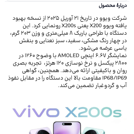
دربارهٔ محصول
شرکت ویوو در تاریخ ۲۱ آوریل ۲۰۲۵ از نسخه بهبود 
یافته ویوو X200 یعنی X200s رونمایی کرد. این 
دستگاه با طراحی باریک ۸ میلی‌متری و وزن ۲۰۳ گرم، 
در چهار رنگ مشکی، سفید، سبز نعنایی و بنفش 
یاسی عرضه می‌شود.
نمایشگر ۶.۶۷ اینچی AMOLED با وضوح ۱۲۶۰ در 
۲۸۰۰ پیکسل و نرخ نوسازی ۱۲۰ هرتز،  تجربه بصری 
روان و باکیفیتی ارائه می‌دهد. همچنین، گواهی 
IP68/IP69 مقاومت بالا این دستگاه را در مقابل نفوذ 
آب و گردوغبار تضمین می‌کند.