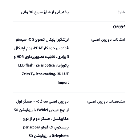
شارژ
:
پشتیبانی از شارژ سریع 90 واتی
دوربین
امکانات دوربین اصلی
:
لرزشگیر اپتیکال تصویر OIS، سیستم
فوکوس خودکار PDAF، زوم اپتیکال
3 برابری، قابلیت تصویربرداری HDR و
پانوراما، LED flash، Zeiss optics،
Zeiss T* lens coating، 3D LUT
import
مشخصات دوربین اصلی
:
دوربین اصلی سه‌گانه - حسگر اول
از نوع عریض (Wide) با رزولوشن 50
مگاپیکسل، حسگر دوم از نوع
پریسکوپ تله‌فوتو (periscope
telephoto) با رزولوشن 50