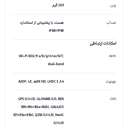
وزن
:
203 گرم
ضدآب
:
هست، با پشتیبانی از استاندارد
IP68/IP69
امکانات ارتباطی
Wi-Fi 802.11 a/b/g/n/ac/6/7,
:
WiFi
dual-band
بلوتوث
:
5.4, A2DP, LE, aptX HD, LHDC 5
GPS (L1+L5), GLONASS (L1), BDS
:
GPS
(B1I+B1c+B2a+B2b), GALILEO
(E1+E5a+E5b), QZSS (L1+L5), NavIC
(L1+L5)