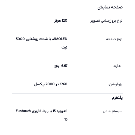
صفحه نمایش
نرخ بروزرسانی تصویر
:
120 هرتز
نوع صفحه
:
AMOLED، با شدت روشنایی 5000
نیت
اندازه
:
6.67 اینچ
رزولوشن
:
1260 در 2800 پیکسل
پلتفرم
سیستم عامل
:
اندروید 15 با رابط کاربری Funtouch
15