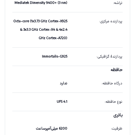
تراشه
:
Mediatek Dimensity 9400+ (3 nm)
پردازنده مرکزی
:
Octa-core (1x3.73 GHz Cortex-X925
& 3x3.3 GHz Cortex-X4 & 4x2.4
GHz Cortex-A720)
پردازندهٔ گرافیکی
:
Immortalis-G925
حافظه
درگاه حافظه
:
ندارد
نوع حافظه
:
UFS 4.1
باتری
ظرفیت
:
6200 میلی‌آمپرساعت