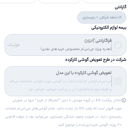
گارانتی
18 ماهه شرکتی + رجیستری
بیمه لوازم الکترونیکی
فراگارانتی
جزئیات
(هدیه ویژه جی‌اس‌ام مخصوص خریدهای نقدی)
شرکت در طرح تعویض گوشی کارکرده
تعویض گوشی کارکرده با این مدل
جی‌اس‌ام گوشی کارکرده شما را با گوشی مورد نظرتان معاوضه می‌کند
و فقط مبلغ مابه‌التفاوت آن را پرداخت خواهید خواهید کرد.
امکان برگشت کالا در گروه موبایل با دلیل “انصراف از خرید“ تنها در صورتی
مورد قبول است که پلمب کالا باز نشده باشد. تمام گوشی‌های جی‌اس‌ام ضمانت
رجیستری دارند. در صورت وجود مشکل رجیستری، می‌توانید بعد از مهلت قانونی
۳۰ روزه، گوشی خریداری‌شده را مرجوع کنید.