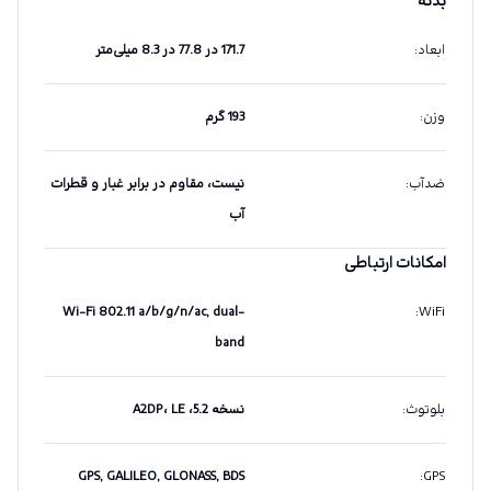
بدنه
ابعاد
:
171.7 در 77.8 در 8.3 میلی‌متر
وزن
:
193 گرم
ضدآب
:
نیست، مقاوم در برابر غبار و قطرات
آب
امکانات ارتباطی
Wi-Fi 802.11 a/b/g/n/ac, dual-
:
WiFi
band
بلوتوث
:
نسخه 5.2، A2DP، LE
GPS, GALILEO, GLONASS, BDS
:
GPS