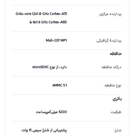
پردازنده مرکزی
:
Octa-core (2x1.8 GHz Cortex-A75
& 6x1.6 GHz Cortex-A55)
پردازندهٔ گرافیکی
:
Mali-G57 MP1
حافظه
درگاه حافظه
:
دارد، از نوع microSDXC
نوع حافظه
:
eMMC 5.1
باتری
ظرفیت
:
5200 میلی‌آمپرساعت
شارژ
:
پشتیبانی از شارژ سیمی 15 وات