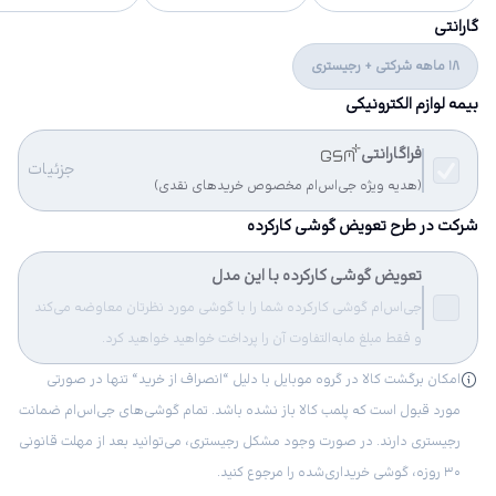
گارانتی
18 ماهه شرکتی + رجیستری
بیمه لوازم الکترونیکی
فراگارانتی
جزئیات
(هدیه ویژه جی‌اس‌ام مخصوص خریدهای نقدی)
شرکت در طرح تعویض گوشی کارکرده
تعویض گوشی کارکرده با این مدل
جی‌اس‌ام گوشی کارکرده شما را با گوشی مورد نظرتان معاوضه می‌کند
و فقط مبلغ مابه‌التفاوت آن را پرداخت خواهید خواهید کرد.
امکان برگشت کالا در گروه موبایل با دلیل “انصراف از خرید“ تنها در صورتی
مورد قبول است که پلمب کالا باز نشده باشد. تمام گوشی‌های جی‌اس‌ام ضمانت
رجیستری دارند. در صورت وجود مشکل رجیستری، می‌توانید بعد از مهلت قانونی
۳۰ روزه، گوشی خریداری‌شده را مرجوع کنید.