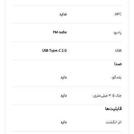
NFC
:
ندارد
رادیو
:
FM radio
USB Type-C 2.0
:
USB
صدا
بلندگو
:
دارد
جک ۳.۵ میلی‌متری
:
دارد
قابلیت‌ها
اثر انگشت
:
دارد