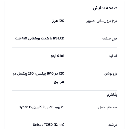
صفحه نمایش
نرخ بروزرسانی تصویر
:
120 هرتز
نوع صفحه
:
IPS LCD با شدت روشنایی 450 نیت
اندازه
:
6.88 اینچ
رزولوشن
:
720 در 1640 پیکسل، 260 پیکسل در
هر اینچ
پلتفرم
سیستم عامل
:
اندروید 15، رابط کاربری HyperOS
تراشه
:
Unisoc T7250 (12 nm)