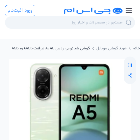
ورود | ثبت‌نام
خانه
خرید گوشی موبایل
گوشی شیائومی ردمی A5 4G ظرفیت 64GB رم 4GB