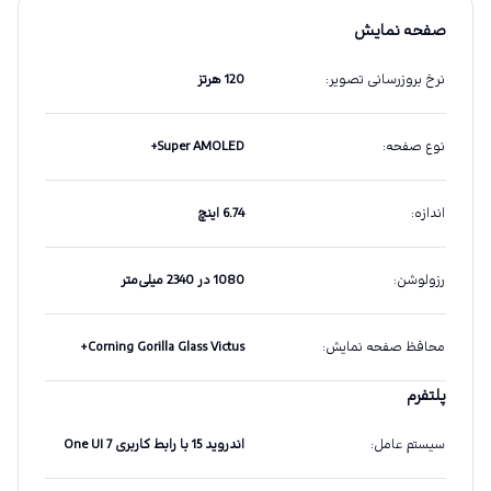
صفحه نمایش
نرخ بروزرسانی تصویر
:
120 هرتز
نوع صفحه
:
Super AMOLED+
اندازه
:
6.74 اینچ
رزولوشن
:
1080 در 2340 میلی‌متر
محافظ صفحه نمایش
:
Corning Gorilla Glass Victus+
پلتفرم
سیستم عامل
:
اندروید 15 با رابط کاربری One UI 7