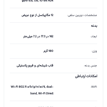
gyro-EIS, OIS, 10-bit HDR
مشخصات دوربین سلفی
:
12 مگاپیکسل از نوع عریض
بدنه
ابعاد
:
162 در 77.3 در 7.2 میلی‌متر
وزن
:
180 گرم
جنس بدنه
:
قاب شیشه‌ای و فریم پلاستیکی
امکانات ارتباطی
Wi-Fi 802.11 a/b/g/n/ac/6, dual-
:
WiFi
band, Wi-Fi Direct