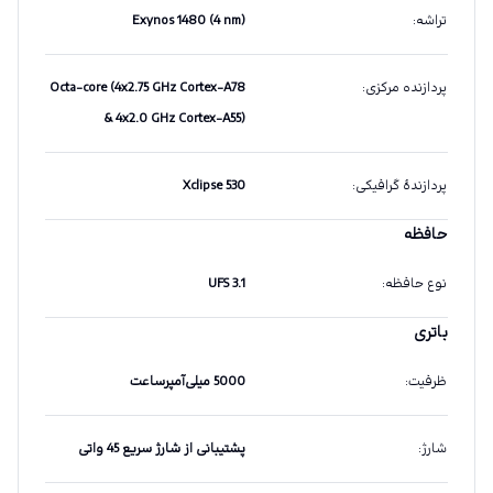
تراشه
:
Exynos 1480 (4 nm)
پردازنده مرکزی
:
Octa-core (4x2.75 GHz Cortex-A78
& 4x2.0 GHz Cortex-A55)
پردازندهٔ گرافیکی
:
Xclipse 530
حافظه
نوع حافظه
:
UFS 3.1
باتری
ظرفیت
:
5000 میلی‌آمپرساعت
شارژ
:
پشتیبانی از شارژ سریع 45 واتی