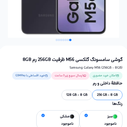
گوشی سامسونگ گلکسی M56 ظرفیت 256GB رم 8GB
Samsung Galaxy M56 (256GB - 8GB)
امکان خرید حضوری
ارسال سریع زیر 3 ساعت
خرید اقساطی با GSMPay
حافظهٔ داخلی و رم
128 GB - 8 GB
256 GB - 8 GB
رنگ‌ها
سبز
مشکی
ناموجود
ناموجود