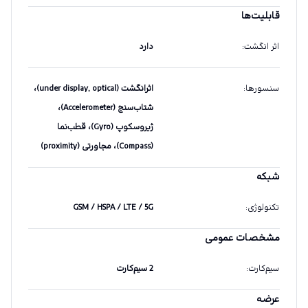
قابلیت‌ها
اثر انگشت
:
دارد
سنسورها
:
اثرانگشت (under display, optical)،
شتاب‌سنج (Accelerometer)،
ژیروسکوپ (Gyro)، قطب‌نما
(Compass)، مجاورتی (proximity)
شبکه
تکنولوژی
:
GSM / HSPA / LTE / 5G
مشخصات عمومی
سیم‌کارت
:
2 سیم‌کارت
عرضه