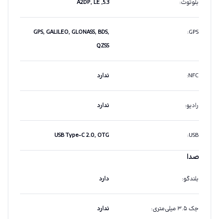
بلوتوث
:
5.3, A2DP, LE
GPS, GALILEO, GLONASS, BDS,
:
GPS
QZSS
NFC
:
ندارد
رادیو
:
ندارد
USB Type-C 2.0, OTG
:
USB
صدا
بلندگو
:
دارد
جک ۳.۵ میلی‌متری
:
ندارد