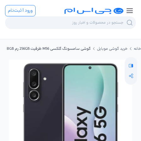
ورود | ثبت‌نام
خانه
خرید گوشی موبایل
گوشی سامسونگ گلکسی M56 ظرفیت 256GB رم 8GB