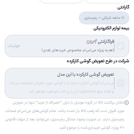
گارانتی
18 ماهه شرکتی + رجیستری
بیمه لوازم الکترونیکی
فراگارانتی
جزئیات
(هدیه ویژه جی‌اس‌ام مخصوص خریدهای نقدی)
شرکت در طرح تعویض گوشی کارکرده
تعویض گوشی کارکرده با این مدل
جی‌اس‌ام گوشی کارکرده شما را با گوشی مورد نظرتان معاوضه می‌کند
و فقط مبلغ مابه‌التفاوت آن را پرداخت خواهید خواهید کرد.
امکان برگشت کالا در گروه موبایل با دلیل “انصراف از خرید“ تنها در صورتی
مورد قبول است که پلمب کالا باز نشده باشد. تمام گوشی‌های جی‌اس‌ام ضمانت
رجیستری دارند. در صورت وجود مشکل رجیستری، می‌توانید بعد از مهلت قانونی
۳۰ روزه، گوشی خریداری‌شده را مرجوع کنید.