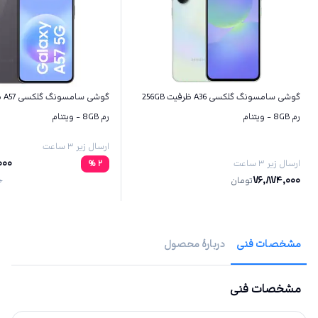
گوشی سامسونگ گلکسی A36 ظرفیت 256GB
رم 8GB - ویتنام
رم 8GB - ویتنام
ارسال زیر ۳ ساعت
000
ارسال زیر ۳ ساعت
2
%
76,874,000
تومان
0
مشخصات فنی
دربارهٔ محصول
مشخصات فنی