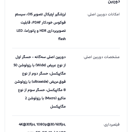
دوربین
امکانات دوربین اصلی
:
لرزشگیر اپتیکال تصویر OIS، سیستم
فوکوس خودکار PDAF، قابلیت
تصویربرداری HDR و پانوراما، LED
flash
مشخصات دوربین اصلی
:
دوربین اصلی سه‌گانه - حسگر اول
از نوع عریض (Wide) با رزولوشن 50
مگاپیکسل، حسگر دوم از نوع
فوق‌عریض (ultrawide) با رزولوشن
8 مگاپیکسل، حسگر سوم از نوع
ماکرو (Macro) با رزولوشن 2
مگاپیکسل
فیلمبرداری
:
4K@30fps, 1080p@30/60fps,