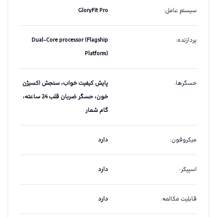
سیستم عامل
:
GloryFit Pro
پردازنده
:
Dual-Core processor (Flagship
Platform)
حسگرها
:
پایش کیفیت خواب، سنجش اکسیژن
خون، حسگر ضربان قلب 24 ساعته،
گام شمار
میکروفون
:
دارد
اسپیکر
:
دارد
قابلیت مکالمه
:
دارد