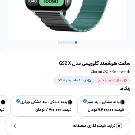
ساعت هوشمند گلوریمی مدل GS2 X
Glorimi GS2 X Smartwatch
ارسال تا دو روز کاری
خرید اقساطی با GSMPay
رنگ‌ها
بدنه مشکی - بند سبز
بدنه مشکی- بند مشکی جیگری
ب
قیمت:
7,400,000
تومان
قیمت:
7,400,000
تومان
قیم
فرآیند قیمت گذاری منصفانه