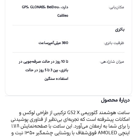
مکان‌یابی
:
دارد، GPS، GLONASS، BeiDou،
Galileo
باتری
ظرفیت باتری
:
380 میلی‌آمپرساعت
میزان شارژدهی
:
تا 10 روز در حالت صرفه‌جویی در
باتری، بین 3 تا 5 روز در حالت
استفاده سنگین
دربارهٔ محصول
ساعت هوشمند گلوریمی GS2 X ترکیبی از طراحی لوکس و 
امکانات پیشرفته است که تجربه‌ای بی‌نظیر از فناوری پوشیدنی 
را برای شما به ارمغان می‌آورد. این ساعت با صفحه‌نمایش ۱.۷۸ 
اینچی AMOLED فوق‌شفاف با روشنایی چشمگیر ۱۳۵۰ نیت و 