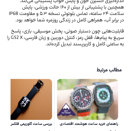
اندازه‌گیری اکسیژن خون و پایش خواب پشتیبانی می‌کند. 
همچنین با پشتیبانی از بیش از ۱۶۰ حالت ورزشی، پایش 
سلامت ۲۴ ساعته، تماس بلوتوثی نسخه ۵.۳ و مقاومت IP68 
در برابر آب، همراهی کامل در زندگی روزمره شما خواهد بود.
قابلیت‌هایی چون دستیار صوتی، پخش موسیقی، بازی، پاسخ 
سریع به پیام‌ها، قفل رمز، کنترل دوربین و زبان فارسی، GS2 X را 
به ساعتی کامل و کاربرپسند تبدیل کرده‌اند.
مطالب مرتبط
راهنمای خرید ساعت هوشمند اقتصادی
بررسی ساعت گلوریمی فلکس؛ واچ اول