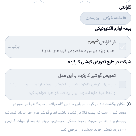
گارانتی
18 ماهه شرکتی + رجیستری
بیمه لوازم الکترونیکی
فراگارانتی
جزئیات
(هدیه ویژه جی‌اس‌ام مخصوص خریدهای نقدی)
شرکت در طرح تعویض گوشی کارکرده
تعویض گوشی کارکرده با این مدل
جی‌اس‌ام گوشی کارکرده شما را با گوشی مورد نظرتان معاوضه می‌کند
و فقط مبلغ مابه‌التفاوت آن را پرداخت خواهید خواهید کرد.
امکان برگشت کالا در گروه موبایل با دلیل “انصراف از خرید“ تنها در صورتی
مورد قبول است که پلمب کالا باز نشده باشد. تمام گوشی‌های جی‌اس‌ام ضمانت
رجیستری دارند. در صورت وجود مشکل رجیستری، می‌توانید بعد از مهلت قانونی
۳۰ روزه، گوشی خریداری‌شده را مرجوع کنید.