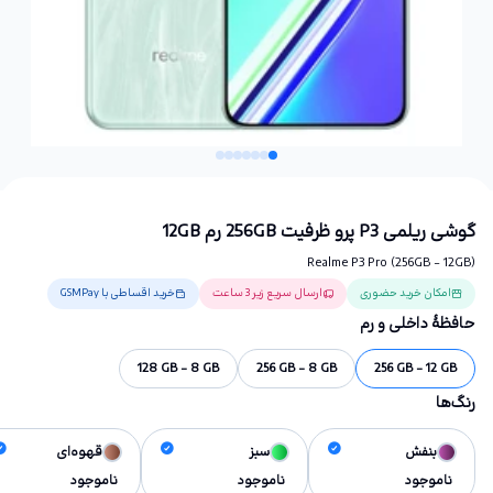
گوشی ریلمی P3 پرو ظرفیت 256GB رم 12GB
Realme P3 Pro (256GB - 12GB)
امکان خرید حضوری
ارسال سریع زیر 3 ساعت
خرید اقساطی با GSMPay
حافظهٔ داخلی و رم
128 GB - 8 GB
256 GB - 8 GB
256 GB - 12 GB
رنگ‌ها
بنفش
سبز
قهوه‌ای
ناموجود
ناموجود
ناموجود