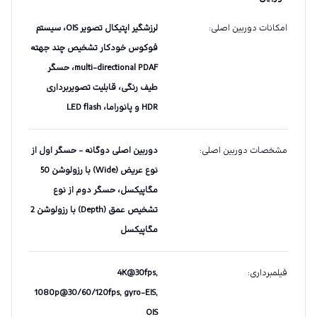
امکانات دوربین اصلی
:
لرزشگیر اپتیکال تصویر OIS، سیستم
فوکوس خودکار تشخیص چند جهته
multi-directional PDAF، حسگر
طیف رنگی، قابلیت تصویربرداری
HDR و پانوراما، LED flash
مشخصات دوربین اصلی
:
دوربین اصلی دو‌گانه - حسگر اول از
نوع عریض (Wide) با رزولوشن 50
مگاپیکسل، حسگر دوم از نوع
تشخیص عمق (Depth) با رزولوشن 2
مگاپیکسل
فیلمبرداری
:
4K@30fps,
1080p@30/60/120fps, gyro-EIS,
OIS