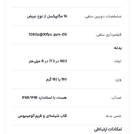
مشخصات دوربین سلفی
:
16 مگاپیکسل از نوع عریض
فیلمبرداری سلفی
:
1080p@30fps, gyro-EIS
بدنه
ابعاد
:
163.5 در 77.3 در 8 میلی‌متر
وزن
:
190 یا 192 گرم
ضدآب
:
هست، با استاندارد IP68/IP69
جنس بدنه
:
قاب شیشه‌ای و فریم آلومینیومی
امکانات ارتباطی