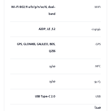
Wi-Fi 802.11 a/b/g/n/ac/6, dual-
:
WiFi
band
بلوتوث
:
5.2, A2DP, LE
GPS, GLONASS, GALILEO, BDS,
:
GPS
QZSS
NFC
:
ندارد
رادیو
:
ندارد
USB Type-C 2.0
:
USB
صدا