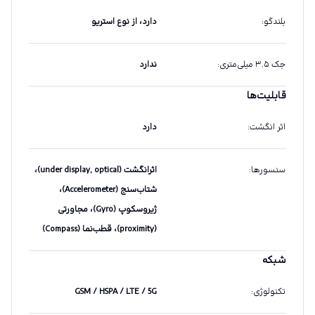
بلندگو
:
دارد، از نوع استریو
جک ۳.۵ میلی‌متری
:
ندارد
قابلیت‌ها
اثر انگشت
:
دارد
سنسورها
:
اثرانگشت (under display, optical)،
شتاب‌سنج (Accelerometer)،
ژیروسکوپ (Gyro)، مجاورتی
(proximity)، قطب‌نما (Compass)
شبکه
تکنولوژی
:
GSM / HSPA / LTE / 5G