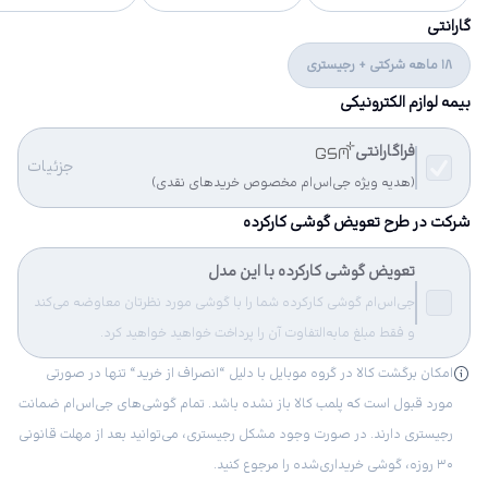
گارانتی
18 ماهه شرکتی + رجیستری
بیمه لوازم الکترونیکی
فراگارانتی
جزئیات
(هدیه ویژه جی‌اس‌ام مخصوص خریدهای نقدی)
شرکت در طرح تعویض گوشی کارکرده
تعویض گوشی کارکرده با این مدل
جی‌اس‌ام گوشی کارکرده شما را با گوشی مورد نظرتان معاوضه می‌کند
و فقط مبلغ مابه‌التفاوت آن را پرداخت خواهید خواهید کرد.
امکان برگشت کالا در گروه موبایل با دلیل “انصراف از خرید“ تنها در صورتی
مورد قبول است که پلمب کالا باز نشده باشد. تمام گوشی‌های جی‌اس‌ام ضمانت
رجیستری دارند. در صورت وجود مشکل رجیستری، می‌توانید بعد از مهلت قانونی
۳۰ روزه، گوشی خریداری‌شده را مرجوع کنید.