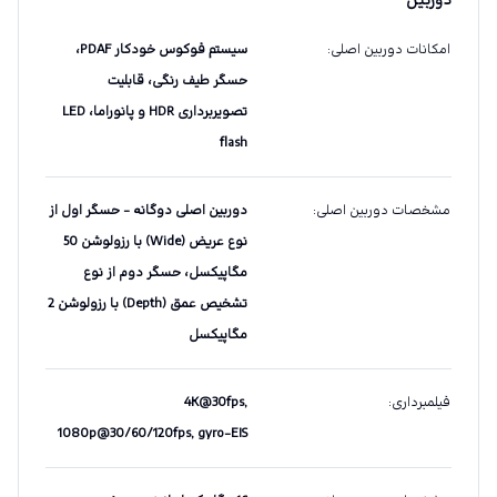
دوربین
امکانات دوربین اصلی
:
سیستم فوکوس خودکار PDAF،
حسگر طیف رنگی، قابلیت
تصویربرداری HDR و پانوراما، LED
flash
مشخصات دوربین اصلی
:
دوربین اصلی دو‌گانه - حسگر اول از
نوع عریض (Wide) با رزولوشن 50
مگاپیکسل، حسگر دوم از نوع
تشخیص عمق (Depth) با رزولوشن 2
مگاپیکسل
فیلمبرداری
:
4K@30fps,
1080p@30/60/120fps, gyro-EIS