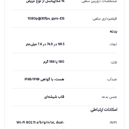
مشخصات دوربین سلفی
:
16 مگاپیکسل از نوع عریض
فیلمبرداری سلفی
:
1080p@30fps, gyro-EIS
بدنه
ابعاد
:
161.5 در 74.9 در 7.6 میلی‌متر
وزن
:
180 یا 186 گرم
ضدآب
:
هست، با گواهی IP68/IP69
جنس بدنه
:
قاب شیشه‌ای
امکانات ارتباطی
Wi-Fi 802.11 a/b/g/n/ac, dual-
:
WiFi