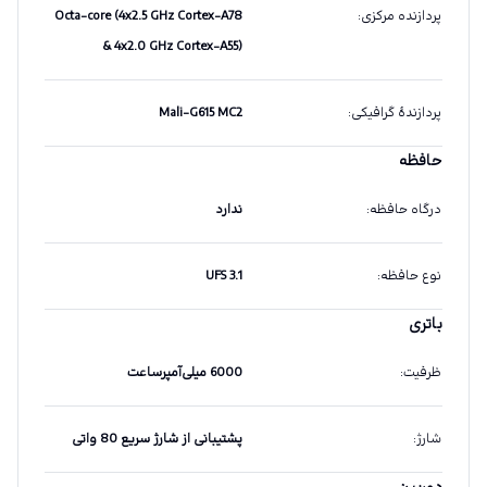
پردازنده مرکزی
:
Octa-core (4x2.5 GHz Cortex-A78
& 4x2.0 GHz Cortex-A55)
پردازندهٔ گرافیکی
:
Mali-G615 MC2
حافظه
درگاه حافظه
:
ندارد
نوع حافظه
:
UFS 3.1
باتری
ظرفیت
:
6000 میلی‌آمپرساعت
شارژ
:
پشتیبانی از شارژ سریع 80 واتی