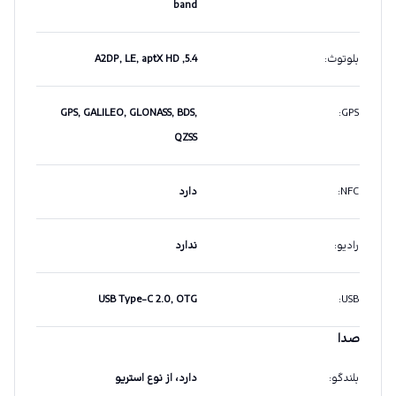
band
بلوتوث
:
5.4, A2DP, LE, aptX HD
GPS, GALILEO, GLONASS, BDS,
:
GPS
QZSS
NFC
:
دارد
رادیو
:
ندارد
USB Type-C 2.0, OTG
:
USB
صدا
بلندگو
:
دارد، از نوع استریو