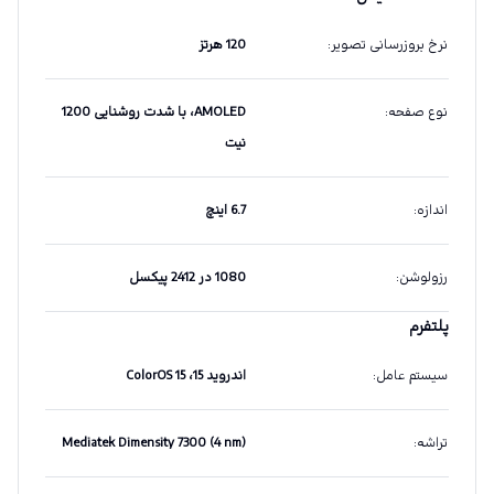
نرخ بروزرسانی تصویر
:
120 هرتز
نوع صفحه
:
AMOLED، با شدت روشنایی 1200
نیت
اندازه
:
6.7 اینچ
رزولوشن
:
1080 در 2412 پیکسل
پلتفرم
سیستم عامل
:
اندروید 15، ColorOS 15
تراشه
:
Mediatek Dimensity 7300 (4 nm)