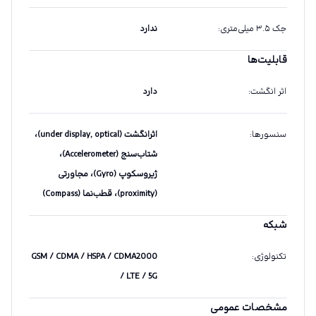
جک ۳.۵ میلی‌متری
:
ندارد
قابلیت‌ها
اثر انگشت
:
دارد
سنسورها
:
اثرانگشت (under display, optical)،
شتاب‌سنج (Accelerometer)،
ژیروسکوپ (Gyro)، مجاورتی
(proximity)، قطب‌نما (Compass)
شبکه
تکنولوژی
:
GSM / CDMA / HSPA / CDMA2000
/ LTE / 5G
مشخصات عمومی