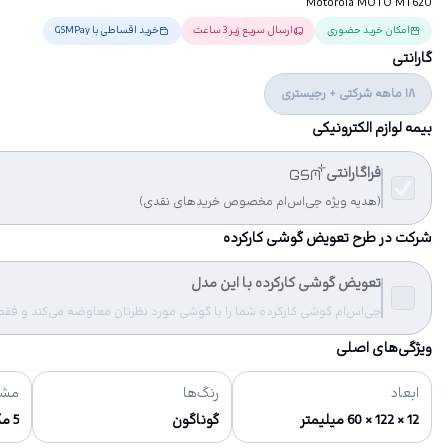
Motorola MOTO MT620
امکان خرید حضوری
ارسال سریع زیر 3 ساعت
خرید اقساطی با GSMPay
گارانتی
18 ماهه شرکتی + رجیستری
بیمه لوازم الکترونیکی
فراگارانتی
(هدیه ویژه جی‌اس‌ام مخصوص خریدهای نقدی)
شرکت در طرح تعویض گوشی کارکرده
تعویض گوشی کارکرده با این مدل
جی‌اس‌ام گوشی کارکرده شما را با گوشی مورد نظرتان معاوضه می‌کند و فقط مب
ویژگی‌های اصلی
ابعاد
رنگ‌ها
مشخ
12 × 122 × 60 میلیمتر
گوناگون
5 مگا پیکسل, 1944 × 2592 پیکسل