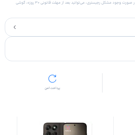
امکان برگشت کالا در گروه موبایل با دلیل “انصراف از خرید“ تنها در صورتی مورد قبول است که پلمب کالا باز نشده باشد. تمام گوشی‌های جی‌اس‌ام ضمانت رجیستری دارند. در صورت وجود مشکل رجیستری، می‌توانید بعد از مهلت قانونی ۳۰ روزه، گوشی
پرداخت امن