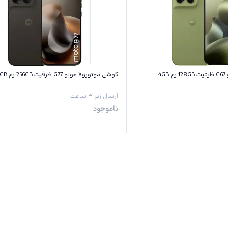
4
گوشی موتورولا موتو G77 ظرفیت 256GB رم 8GB
ارسال زیر ۳ ساعت
ناموجود