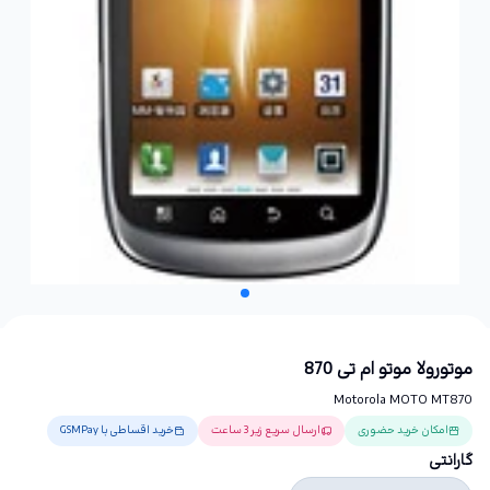
موتورولا موتو ام تی 870
Motorola MOTO MT870
امکان خرید حضوری
ارسال سریع زیر 3 ساعت
خرید اقساطی با GSMPay
گارانتی