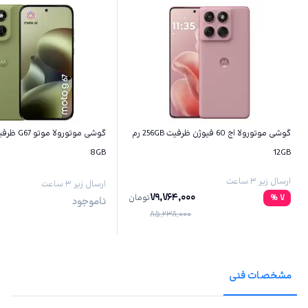
گوشی موتورولا اج 60 فیوژن ظرفیت 256GB رم
8GB
12GB
ارسال زیر ۳ ساعت
ارسال زیر ۳ ساعت
79,764,000
7
%
تومان
ناموجود
85,238,000
مشخصات فنی