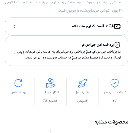
رجیستری دارند. در صورت وجود مشکل رجیستری، می‌توانید بعد از مهلت قانونی
۳۰ روزه، گوشی خریداری‌شده را مرجوع کنید.
فرآیند قیمت گذاری منصفانه
پرداخت امن جی‌اس‌ام
در پرداخت جی‌اس‌ام، مبلغ پرداختى نزد جی‌اس‌ام به امانت باقى مى‌ماند و پس از
ارسال و تاييد كالا توسط مشتری، مبلغ به حساب فروشنده واريز مى‌شود.
ضمانت اصل بودن
امکان تحویل
امکان دریافت
پرداخت امن
کالا
اکسپرس
حضوری کالا
محصولات مشابه