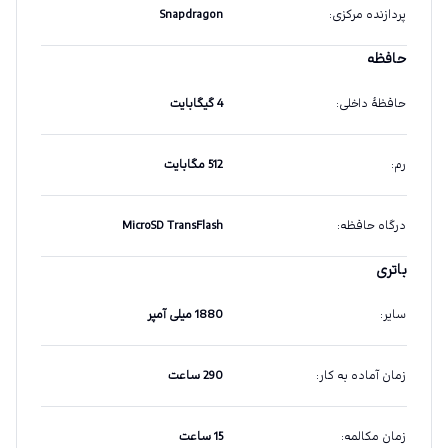
پردازنده مرکزی
:
Snapdragon
حافظه
حافظهٔ داخلی
:
4 گیگابایت
رم
:
512 مگابایت
درگاه حافظه
:
MicroSD TransFlash
باتری
سایر
:
1880 میلی آمپر
زمان آماده به کار
:
290 ساعت
زمان مکالمه
:
15 ساعت