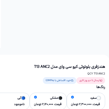
هندزفری بلوتوثی کیو سی وای مدل T13 ANC2
QCY T13 ANC2
ارسال تا دو روز کاری
خرید اقساطی با GSMPay
رنگ‌ها
سفید
مشکی
آبی
قیمت:
2,300,000
تومان
قیمت:
2,120,000
تومان
ناموجود