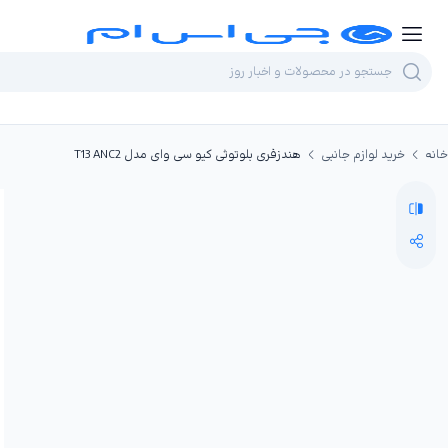
خانه
خرید لوازم جانبی
هندزفری بلوتوثی کیو سی وای مدل T13 ANC2