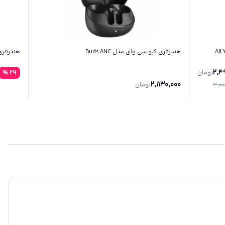
هندزفری کیو سی وای مدل Buds ANC
هندزفری کی
2,4
تومان
29
%
2,830,000
3,00
تومان