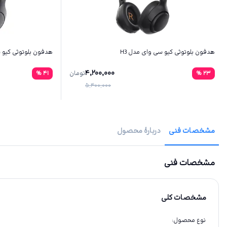
هدفون بلوتوثی کیو سی وای مدل H3
هدفون بلوتوثی کیو سی و
4,200,000
23
%
تومان
41
%
5,400,000
مشخصات فنی
دربارهٔ محصول
مشخصات فنی
مشخصات کلی
نوع محصول
: