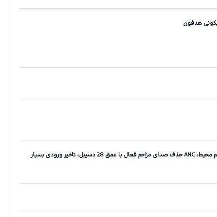
دارد(4میکروفونENC جهت حذف صدای مزاحم محیط، ANC حذف صدای مزاحم فعال با عمق 28 دسیبل، تاخیر ورودی بسیار