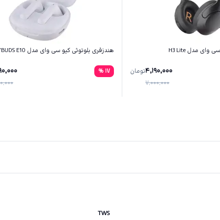
ای مدل H3 Lite
هندزفری بلوتوثی کیو سی وای مدل AILYBUDS E10
90,000
4,190,000
تومان
17
%
0,000
7,000,000
TWS