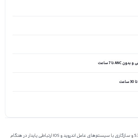
هندزفری کیو سی وای مدل T13 ANC2 با یک طراحی ارگونومیک تجربه‌ای بی‌نظیر از پخش موسیقی را برایتان به ارمغان می‌آورد. پشتیبانی از بلوتوث نسخه 5.3 و سازگاری با سیستم‌های عامل اندروید و IOS ارتباطی پایدار در هنگام