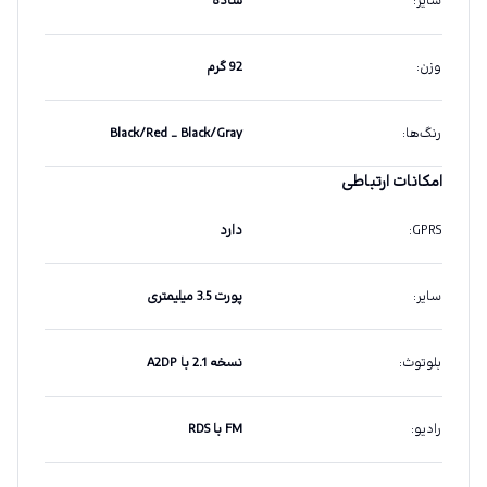
سایر
:
ساده
وزن
:
92 گرم
رنگ‌ها
:
Black/Red _ Black/Gray
امکانات ارتباطی
GPRS
:
دارد
سایر
:
پورت 3.5 میلیمتری
بلوتوث
:
نسخه 2.1 با A2DP
رادیو
:
FM با RDS