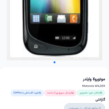
موتورولا وایلدر
Motorola WILDER
امکان خرید حضوری
ارسال سریع زیر 3 ساعت
خرید اقساطی با GSMPay
گارانتی
18 ماهه شرکتی + رجیستری