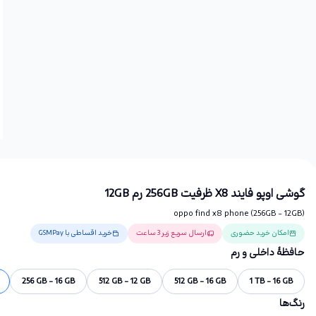
گوشی اوپو فایند X8 ظرفیت 256GB رم 12GB
oppo find x8 phone (256GB - 12GB)
امکان خرید حضوری
ارسال سریع زیر 3 ساعت
خرید اقساطی با GSMPay
حافظهٔ داخلی و رم
256 GB - 16 GB
512 GB - 12 GB
512 GB - 16 GB
1 TB - 16 GB
رنگ‌ها