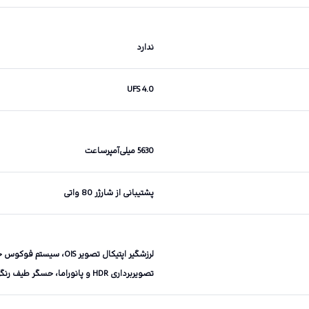
ندارد
UFS 4.0
5630 میلی‌آمپرساعت
پشتیبانی از شارژر 80 واتی
تصویربرداری HDR و پانوراما، حسگر طیف رنگی، Laser AF، LED flash، Hasselblad Color Calibration