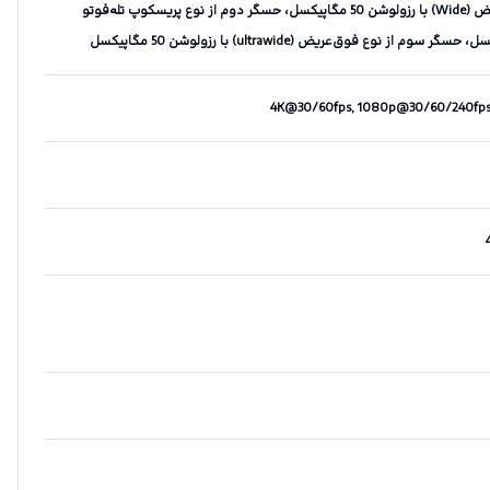
دوربین اصلی سه‌گانه - حسگر اول از نوع عریض (Wide) با رزولوشن 50 مگاپیکسل، حسگر دوم از نوع پریسکوپ تله‌فوتو
4K@30/60fps, 1080p@30/60/240fps; gy