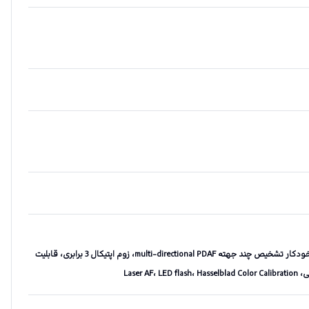
لرزشگیر اپتیکال تصویر OIS، سیستم فوکوس خودکار تشخیص چند جهته multi-directional PDAF، زوم اپتیکال 3 برابری، قابلیت