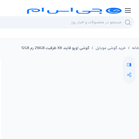
خانه
خرید گوشی موبایل
گوشی اوپو فایند X8 ظرفیت 256GB رم 12GB