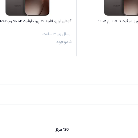
گوشی اوپو فایند X9 پرو ظرفیت 512GB رم 12GB
ارسال زیر ۳ ساعت
ناموجود
120 هرتز