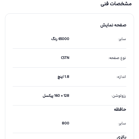
مشخصات فنی
صفحه نمایش
سایر
:
65000 رنگ
نوع صفحه
:
CSTN
اندازه
:
1.8 اینچ
رزولوشن
:
128 × 160 پیکسل
حافظه
سایر
:
800
باتری