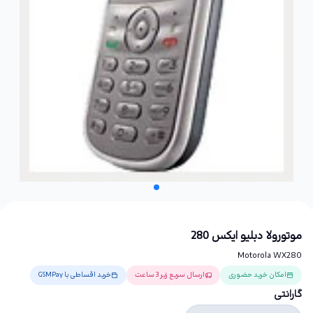
موتورولا دبلیو ایکس 280
Motorola WX280
امکان خرید حضوری
ارسال سریع زیر 3 ساعت
خرید اقساطی با GSMPay
گارانتی