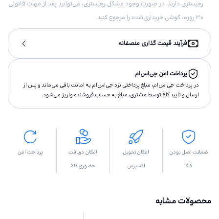
رجیستری دارند. در صورت وجود مشکل رجیستری، می‌توانید بعد از مهلت قانونی
۳۰ روزه، گوشی خریداری‌شده را مرجوع کنید.
فرآیند قیمت گذاری منصفانه
پرداخت امن جی‌اس‌ام
در پرداخت جی‌اس‌ام، مبلغ پرداختى نزد جی‌اس‌ام به امانت باقى مى‌ماند و پس از
ارسال و تاييد كالا توسط مشتری، مبلغ به حساب فروشنده واريز مى‌شود.
ضمانت اصل بودن
امکان تحویل
امکان دریافت
پرداخت امن
کالا
اکسپرس
حضوری کالا
محصولات مشابه