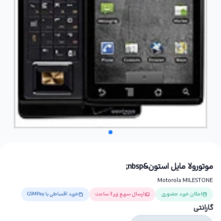
موتورولا مایل استون&nbsp;
Motorola MILESTONE
امکان خرید حضوری
ارسال سریع زیر 3 ساعت
خرید اقساطی با GSMPay
گارانتی