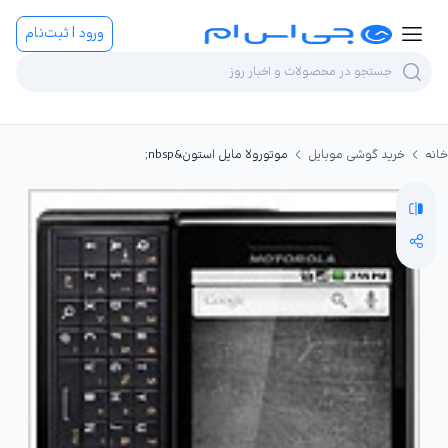
ورود | ثبت‌نام
خانه
خرید گوشی موبایل
موتورولا مایل استون&nbsp;