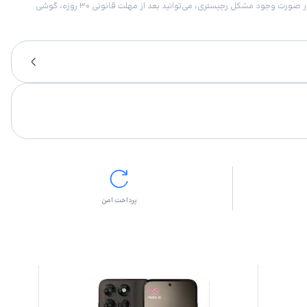
امکان برگشت کالا در گروه موبایل با دلیل “انصراف از خرید“ تنها در صورتی مورد قبول است که پلمب کالا باز نشده باشد. تمام گوشی‌های جی‌اس‌ام ضمانت رجیستری دارند. در صورت وجود مشکل رجیستری، می‌توانید بعد از مهلت قانونی ۳۰ روزه، گوشی
پرداخت امن