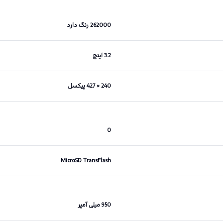
262000 رنگ دارد
3.2 اینچ
240 × 427 پیکسل
0
MicroSD TransFlash
950 میلی آمپر