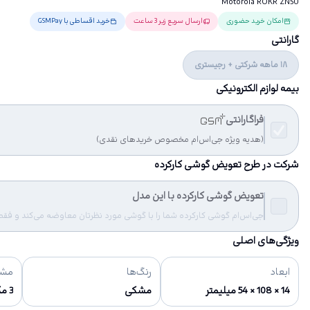
Motorola ROKR ZN50
امکان خرید حضوری
ارسال سریع زیر 3 ساعت
خرید اقساطی با GSMPay
گارانتی
18 ماهه شرکتی + رجیستری
بیمه لوازم الکترونیکی
فراگارانتی
(هدیه ویژه جی‌اس‌ام مخصوص خریدهای نقدی)
شرکت در طرح تعویض گوشی کارکرده
تعویض گوشی کارکرده با این مدل
جی‌اس‌ام گوشی کارکرده شما را با گوشی مورد نظرتان معاوضه می‌کند و فقط مب
ویژگی‌های اصلی
ابعاد
رنگ‌ها
مشخ
14 × 108 × 54 میلیمتر
مشکی
3 مگا پیکسل, 1536 × 2048 پیکسل