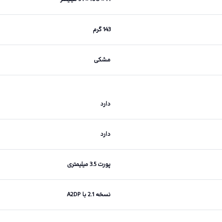
143 گرم
مشکی
دارد
دارد
پورت 3.5 میلیمتری
نسخه 2.1 با A2DP