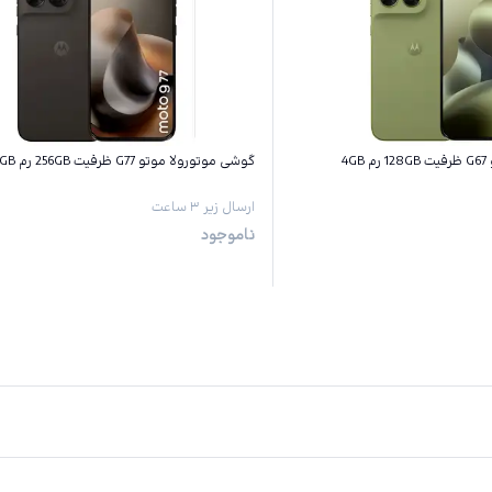
4
گوشی موتورولا موتو G77 ظرفیت 256GB رم 8GB
ارسال زیر ۳ ساعت
ناموجود