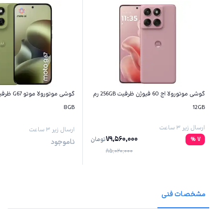
گوشی موتورولا اج 60 فیوژن ظرفیت 256GB رم
8GB
12GB
ارسال زیر ۳ ساعت
ارسال زیر ۳ ساعت
79,560,000
7
%
تومان
ناموجود
85,020,000
مشخصات فنی