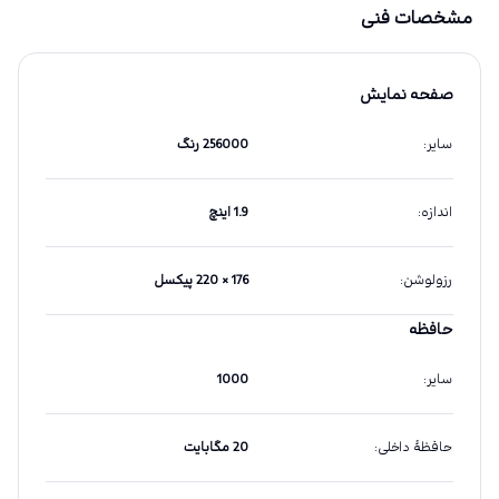
مشخصات فنی
صفحه نمایش
سایر
:
256000 رنگ
اندازه
:
1.9 اینچ
رزولوشن
:
176 × 220 پیکسل
حافظه
سایر
:
1000
حافظهٔ داخلی
:
20 مگابایت