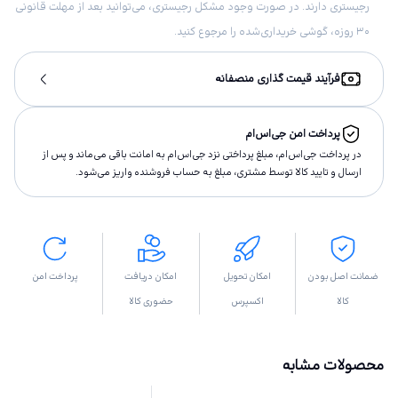
رجیستری دارند. در صورت وجود مشکل رجیستری، می‌توانید بعد از مهلت قانونی
۳۰ روزه، گوشی خریداری‌شده را مرجوع کنید.
فرآیند قیمت گذاری منصفانه
پرداخت امن جی‌اس‌ام
در پرداخت جی‌اس‌ام، مبلغ پرداختى نزد جی‌اس‌ام به امانت باقى مى‌ماند و پس از
ارسال و تاييد كالا توسط مشتری، مبلغ به حساب فروشنده واريز مى‌شود.
ضمانت اصل بودن
امکان تحویل
امکان دریافت
پرداخت امن
کالا
اکسپرس
حضوری کالا
محصولات مشابه