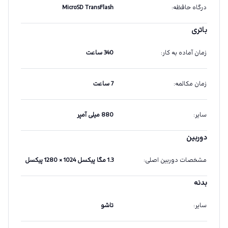
درگاه حافظه
:
MicroSD TransFlash
باتری
زمان آماده به کار
:
340 ساعت
زمان مکالمه
:
7 ساعت
سایر
:
880 میلی آمپر
دوربین
مشخصات دوربین اصلی
:
1.3 مگا پیکسل 1024 × 1280 پیکسل
بدنه
سایر
:
تاشو