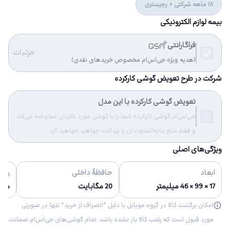
18 ماهه شرکتی + رجیستری
بیمه لوازم الکترونیکی
فراگارانتی
جزئیات
(هدیه ویژه جی‌اس‌ام مخصوص خریدهای نقدی)
شرکت در طرح تعویض گوشی کارکرده
تعویض گوشی کارکرده با این مدل
جی‌اس‌ام گوشی کارکرده شما را با گوشی مورد نظرتان معاوضه می‌کند
و فقط مبلغ مابه‌التفاوت آن را پرداخت خواهید خواهید کرد.
ویژگی‌های اصلی
ابعاد
حافظهٔ داخلی
رنگ‌
17 × 99 × 46 میلیمتر
20 مگابایت
مش
امکان برگشت کالا در گروه موبایل با دلیل “انصراف از خرید“ تنها در صورتی
مورد قبول است که پلمب کالا باز نشده باشد. تمام گوشی‌های جی‌اس‌ام ضمانت