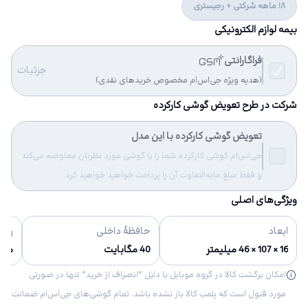
18 ماهه شرکتی + رجیستری
بیمه لوازم الکترونیکی
فراگارانتی
جزئیات
(هدیه ویژه جی‌اس‌ام مخصوص خریدهای نقدی)
شرکت در طرح تعویض گوشی کارکرده
تعویض گوشی کارکرده با این مدل
جی‌اس‌ام گوشی کارکرده شما را با گوشی مورد نظرتان معاوضه می‌کند
و فقط مبلغ مابه‌التفاوت آن را پرداخت خواهید خواهید کرد.
ویژگی‌های اصلی
ابعاد
حافظهٔ داخلی
رنگ‌
16 × 107 × 46 میلیمتر
40 مگابایت
مش
امکان برگشت کالا در گروه موبایل با دلیل “انصراف از خرید“ تنها در صورتی
مورد قبول است که پلمب کالا باز نشده باشد. تمام گوشی‌های جی‌اس‌ام ضمانت