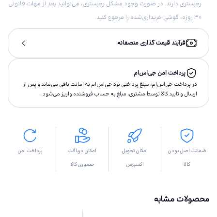
رجیستری دارند. در صورت وجود مشکل رجیستری، می‌توانید بعد از مهلت قانونی
۳۰ روزه، گوشی خریداری‌شده را مرجوع کنید.
فرآیند قیمت گذاری منصفانه
پرداخت امن جی‌اس‌ام
در پرداخت جی‌اس‌ام، مبلغ پرداختى نزد جی‌اس‌ام به امانت باقى مى‌ماند و پس از
ارسال و تاييد كالا توسط مشتری، مبلغ به حساب فروشنده واريز مى‌شود.
ضمانت اصل بودن
امکان تحویل
امکان دریافت
پرداخت امن
کالا
اکسپرس
حضوری کالا
محصولات مشابه