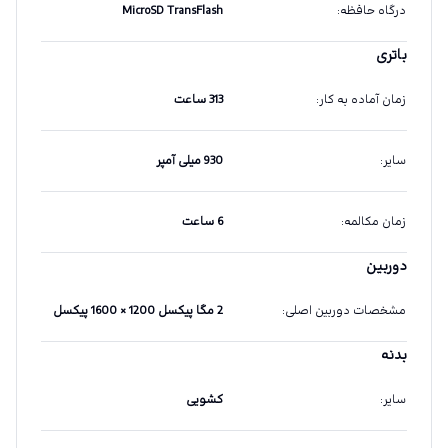
درگاه حافظه
:
MicroSD TransFlash
باتری
زمان آماده به کار
:
313 ساعت
سایر
:
930 میلی آمپر
زمان مکالمه
:
6 ساعت
دوربین
مشخصات دوربین اصلی
:
2 مگا پیکسل 1200 × 1600 پیکسل
بدنه
سایر
:
کشویی