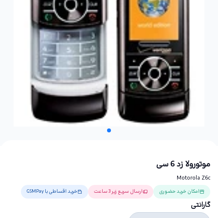
موتورولا زد 6 سی
Motorola Z6c
امکان خرید حضوری
ارسال سریع زیر 3 ساعت
خرید اقساطی با GSMPay
گارانتی