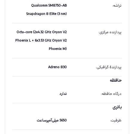
تراشه
:
Qualcomm SM8750-AB
Snapdragon 8 Elite (3 nm)
پردازنده مرکزی
:
Octa-core (2x4.32 GHz Oryon V2
Phoenix L + 6x3.53 GHz Oryon V2
Phoenix M)
پردازندهٔ گرافیکی
:
Adreno 830
حافظه
درگاه حافظه
:
ندارد
باتری
ظرفیت
:
5650 میلی‌آمپرساعت