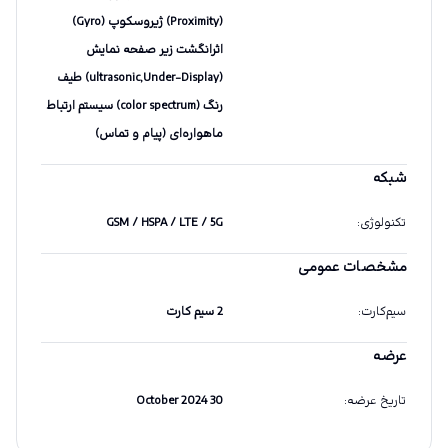
(Proximity) ژیروسکوپ (Gyro)
اثرانگشت زیر صفحه نمایش
(ultrasonic,Under-Display) طیف
رنگ (color spectrum) سیستم ارتباط
ماهواره‌ای (پیام و تماس)
شبکه
تکنولوژی
:
GSM / HSPA / LTE / 5G
مشخصات عمومی
سیم‌کارت
:
2 سیم کارت
عرضه
تاریخ عرضه
:
30 October 2024