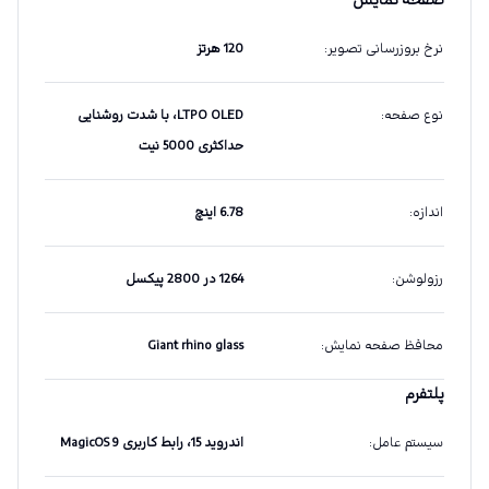
صفحه نمایش
نرخ بروزرسانی تصویر
:
120 هرتز
نوع صفحه
:
LTPO OLED، با شدت روشنایی
حداکثری 5000 نیت
اندازه
:
6.78 اینچ
رزولوشن
:
1264 در 2800 پیکسل
محافظ صفحه نمایش
:
Giant rhino glass
پلتفرم
سیستم عامل
:
اندروید 15، رابط کاربری MagicOS 9