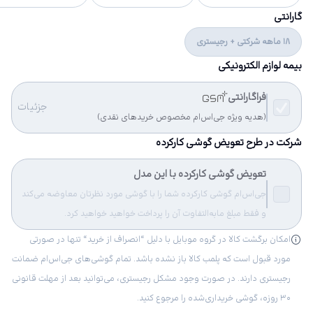
گارانتی
18 ماهه شرکتی + رجیستری
بیمه لوازم الکترونیکی
فراگارانتی
جزئیات
(هدیه ویژه جی‌اس‌ام مخصوص خریدهای نقدی)
شرکت در طرح تعویض گوشی کارکرده
تعویض گوشی کارکرده با این مدل
جی‌اس‌ام گوشی کارکرده شما را با گوشی مورد نظرتان معاوضه می‌کند
و فقط مبلغ مابه‌التفاوت آن را پرداخت خواهید خواهید کرد.
امکان برگشت کالا در گروه موبایل با دلیل “انصراف از خرید“ تنها در صورتی
مورد قبول است که پلمب کالا باز نشده باشد. تمام گوشی‌های جی‌اس‌ام ضمانت
رجیستری دارند. در صورت وجود مشکل رجیستری، می‌توانید بعد از مهلت قانونی
۳۰ روزه، گوشی خریداری‌شده را مرجوع کنید.