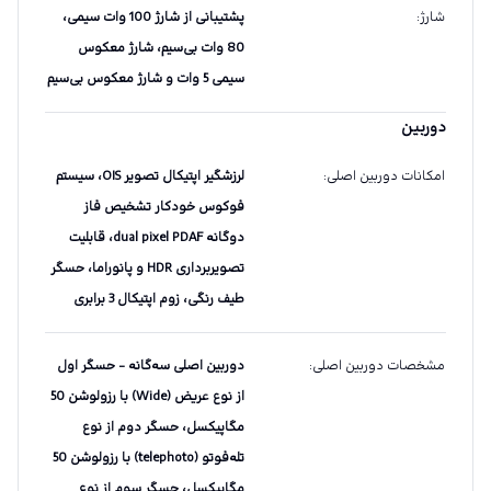
شارژ
:
پشتیبانی از شارژ 100 وات سیمی،
80 وات بی‌سیم، شارژ معکوس
سیمی 5 وات و شارژ معکوس بی‌سیم
دوربین
امکانات دوربین اصلی
:
لرزشگیر اپتیکال تصویر OIS، سیستم
فوکوس خودکار تشخیص فاز
دوگانه dual pixel PDAF، قابلیت
تصویربرداری HDR و پانوراما، حسگر
طیف رنگی، زوم اپتیکال 3 برابری
مشخصات دوربین اصلی
:
دوربین اصلی سه‌گانه - حسگر اول
از نوع عریض (Wide) با رزولوشن 50
مگاپیکسل، حسگر دوم از نوع
تله‌فوتو (telephoto) با رزولوشن 50
مگاپیکسل، حسگر سوم از نوع