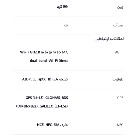
وزن
:
199 گرم
ضدآب
:
بله
امکانات ارتباطی
Wi-Fi 802.11 a/b/g/n/ac/6/7,
:
WiFi
dual-band, Wi-Fi Direct
بلوتوث
:
نسخه 5.4، A2DP, LE, aptX HD
GPS (L1+L5), GLONASS, BDS
:
GPS
(B1I+B1c+B2a), GALILEO (E1+E5a)
NFC
:
دارد، HCE, NFC-SIM