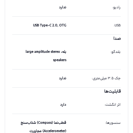
رادیو
:
ندارد
USB Type-C 2.0, OTG
:
USB
صدا
بلندگو
:
بله، large amplitude stereo
speakers
جک ۳.۵ میلی‌متری
:
ندارد
قابلیت‌ها
اثر انگشت
:
دارد
سنسورها
:
قطب‌نما (Compass) شتاب‌سنج
(Accelerometer) مجاورت