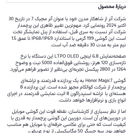
دربارهٔ محصول
شرکت آنر از شاهکار مدرن خود با عنوان آنر مجیک 7 در تاریخ 30 
اکتبر 2024 رونمایی کرد. مهم‌ترین تغییر ظاهری این پرچمدار 
شرکت آنر نسبت به سری قبل، استفاده از پنل نمایشگر تخت 
است. این گوشی 199 گرمی با استاندارد IP68/IP69 تا عمق 1.5 
نیم متر به مدت 30 دقیقه ضد آب است.
صفحه‌نمایش 6.8 اینچی LTPO OLED این دستگاه با نرخ 
تازه‌سازی 120 هرتز، روشنایی فوق‌العاده 5000 نیت و وضوح 
1264 در 2800 پیکسل تجربه‌ای بی‌نظیر از تصویر فراهم می‌آورد.
گوشی Honor Magic7 به یک پردازنده قدرتمند و تراشه‌ای 
پرچمدار از شرکت کوالکام مجهز شده است. این پردازنده 8 
هسته‌ای با  تراشه اسنپدراگون 8 الیت نمایشی قدرتمند در اجرای 
انواع بازی و نرم‌افزارها خواهد داشت. 
اما از نظر بسیاری از کارشناسان، نقطه قوت این گوشی موبایل 
در دوربین‌های آن است. دوربین این گوشی پرچمدار به قدری با 
کیفیت است که حتی برای عکاسی حرفه‌ای با موبایل هم مناسب 
خواهد بود. سه حسگر 50 مگاپیکسلی از نوع عریض، 