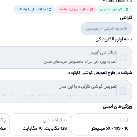
Motorola RIZR Z10
امکان خرید حضوری
ارسال سریع زیر 3 ساعت
خرید اقساطی با GSMPay
گارانتی
18 ماهه شرکتی + رجیستری
بیمه لوازم الکترونیکی
فراگارانتی
(هدیه ویژه جی‌اس‌ام مخصوص خریدهای نقدی)
شرکت در طرح تعویض گوشی کارکرده
تعویض گوشی کارکرده با این مدل
جی‌اس‌ام گوشی کارکرده شما را با گوشی مورد نظرتان معاوضه می‌کند و فقط مب
ویژگی‌های اصلی
ابعاد
حافظهٔ داخلی
رنگ‌
16 × 109 × 50 میلیمتر
128 مگابایت, 70 مگابایت
مش