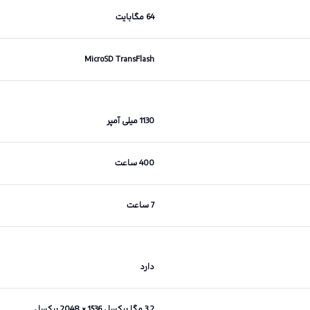
64 مگابایت
MicroSD TransFlash
1130 میلی آمپر
400 ساعت
7 ساعت
دارد
3.2 مگا پیکسل 1536 × 2048 پیکسل