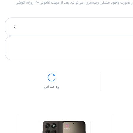
امکان برگشت کالا در گروه موبایل با دلیل “انصراف از خرید“ تنها در صورتی مورد قبول است که پلمب کالا باز نشده باشد. تمام گوشی‌های جی‌اس‌ام ضمانت رجیستری دارند. در صورت وجود مشکل رجیستری، می‌توانید بعد از مهلت قانونی ۳۰ روزه، گوشی
پرداخت امن