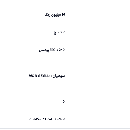
16 میلیون رنگ
2.2 اینچ
240 × 320 پیکسل
سیمبیان S60 3rd Edition
0
128 مگابایت 70 مگابایت