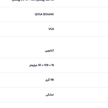
QVGA 320x240
VGA
کشویی
16 × 109 × 50 میلیمتر
119 گرم
مشکی