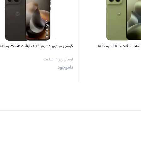
4
گوشی موتورولا موتو G77 ظرفیت 256GB رم 8GB
ارسال زیر ۳ ساعت
ناموجود