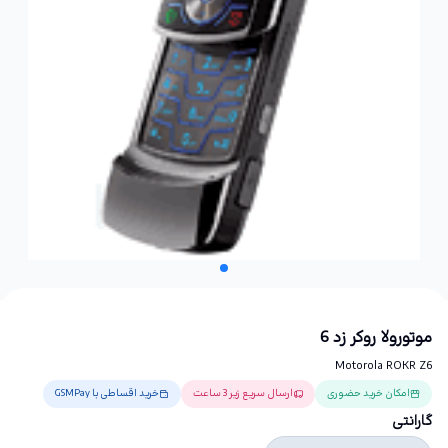
موتورولا روکر زد 6
Motorola ROKR Z6
امکان خرید حضوری
ارسال سریع زیر 3 ساعت
خرید اقساطی با GSMPay
گارانتی