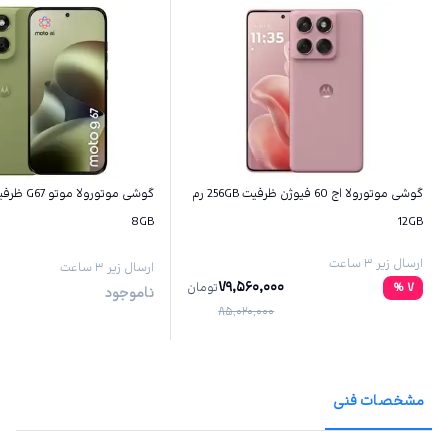
گوشی موتورولا اج 60 فیوژن ظرفیت 256GB رم
8GB
12GB
ارسال زیر ۳ ساعت
ارسال زیر ۳ ساعت
79,560,000
7
%
تومان
ناموجود
85,020,000
مشخصات فنی