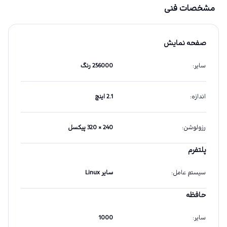
مشخصات فنی
صفحه نمایش
سایر
:
256000 رنگ
اندازه
:
2.1 اینچ
رزولوشن
:
240 × 320 پیکسل
پلتفرم
سیستم عامل
:
سایر Linux
حافظه
سایر
:
1000