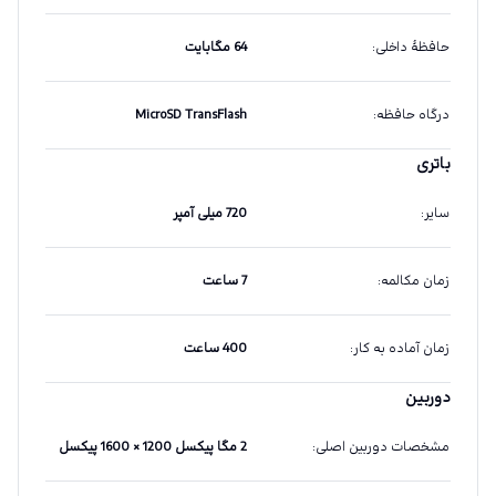
حافظهٔ داخلی
:
64 مگابایت
درگاه حافظه
:
MicroSD TransFlash
باتری
سایر
:
720 میلی آمپر
زمان مکالمه
:
7 ساعت
زمان آماده به کار
:
400 ساعت
دوربین
مشخصات دوربین اصلی
:
2 مگا پیکسل 1200 × 1600 پیکسل