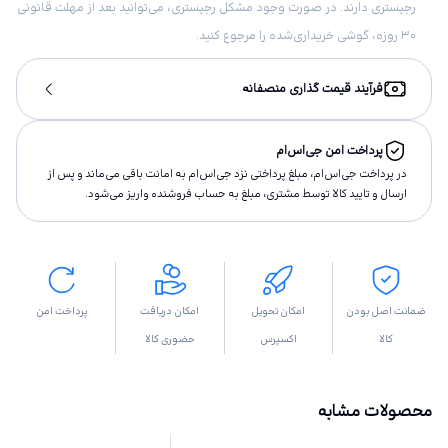
رجیستری دارند. در صورت وجود مشکل رجیستری، می‌توانید بعد از مهلت قانونی
۳۰ روزه، گوشی خریداری‌شده را مرجوع کنید.
فرآیند قیمت گذاری منصفانه
پرداخت امن جی‌اس‌ام
در پرداخت جی‌اس‌ام، مبلغ پرداختى نزد جی‌اس‌ام به امانت باقى مى‌ماند و پس از
ارسال و تاييد كالا توسط مشتری، مبلغ به حساب فروشنده واريز مى‌شود.
ضمانت اصل بودن
امکان تحویل
امکان دریافت
پرداخت امن
کالا
اکسپرس
حضوری کالا
محصولات مشابه