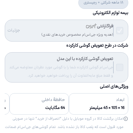
18 ماهه شرکتی + رجیستری
بیمه لوازم الکترونیکی
فراگارانتی
جزئیات
(هدیه ویژه جی‌اس‌ام مخصوص خریدهای نقدی)
شرکت در طرح تعویض گوشی کارکرده
تعویض گوشی کارکرده با این مدل
جی‌اس‌ام گوشی کارکرده شما را با گوشی مورد نظرتان معاوضه می‌کند
و فقط مبلغ مابه‌التفاوت آن را پرداخت خواهید خواهید کرد.
ویژگی‌های اصلی
ابعاد
حافظهٔ داخلی
رنگ‌
16 × 105 × 45 میلیمتر
64 مگابایت
مش
امکان برگشت کالا در گروه موبایل با دلیل “انصراف از خرید“ تنها در صورتی
مورد قبول است که پلمب کالا باز نشده باشد. تمام گوشی‌های جی‌اس‌ام ضمانت