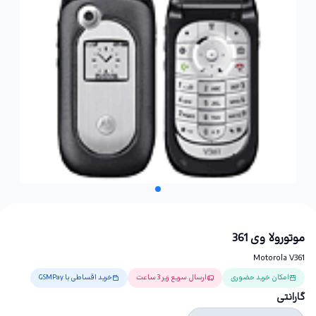
موتورولا وی 361
Motorola V361
امکان خرید حضوری
ارسال سریع زیر 3 ساعت
خرید اقساطی با GSMPay
گارانتی