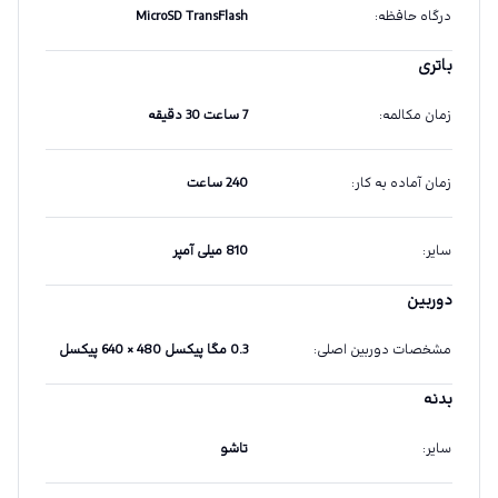
درگاه حافظه
:
MicroSD TransFlash
باتری
زمان مکالمه
:
7 ساعت 30 دقیقه
زمان آماده به کار
:
240 ساعت
سایر
:
810 میلی آمپر
دوربین
مشخصات دوربین اصلی
:
0.3 مگا پیکسل 480 × 640 پیکسل
بدنه
سایر
:
تاشو