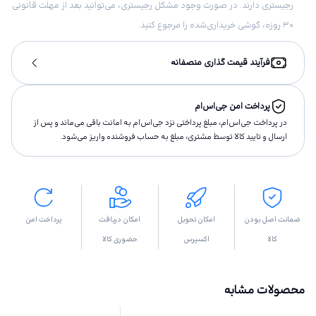
رجیستری دارند. در صورت وجود مشکل رجیستری، می‌توانید بعد از مهلت قانونی
۳۰ روزه، گوشی خریداری‌شده را مرجوع کنید.
فرآیند قیمت گذاری منصفانه
پرداخت امن جی‌اس‌ام
در پرداخت جی‌اس‌ام، مبلغ پرداختى نزد جی‌اس‌ام به امانت باقى مى‌ماند و پس از
ارسال و تاييد كالا توسط مشتری، مبلغ به حساب فروشنده واريز مى‌شود.
ضمانت اصل بودن
امکان تحویل
امکان دریافت
پرداخت امن
کالا
اکسپرس
حضوری کالا
محصولات مشابه