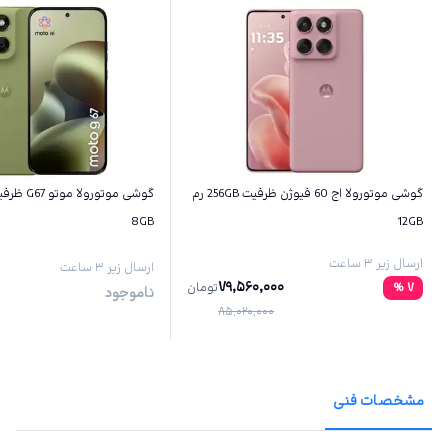
گوشی موتورولا اج 60 فیوژن ظرفیت 256GB رم
8GB
12GB
ارسال زیر ۳ ساعت
ارسال زیر ۳ ساعت
79,560,000
7
%
تومان
ناموجود
85,020,000
مشخصات فنی