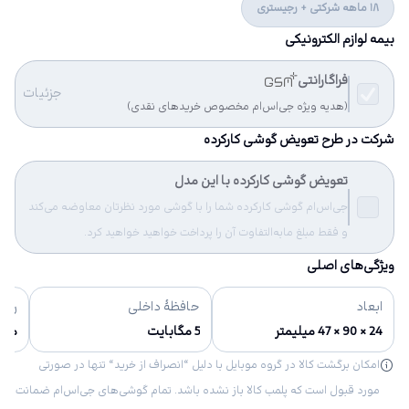
18 ماهه شرکتی + رجیستری
بیمه لوازم الکترونیکی
فراگارانتی
جزئیات
(هدیه ویژه جی‌اس‌ام مخصوص خریدهای نقدی)
شرکت در طرح تعویض گوشی کارکرده
تعویض گوشی کارکرده با این مدل
جی‌اس‌ام گوشی کارکرده شما را با گوشی مورد نظرتان معاوضه می‌کند
و فقط مبلغ مابه‌التفاوت آن را پرداخت خواهید خواهید کرد.
ویژگی‌های اصلی
ابعاد
حافظهٔ داخلی
رنگ‌
24 × 90 × 47 میلیمتر
5 مگابایت
مش
امکان برگشت کالا در گروه موبایل با دلیل “انصراف از خرید“ تنها در صورتی
مورد قبول است که پلمب کالا باز نشده باشد. تمام گوشی‌های جی‌اس‌ام ضمانت