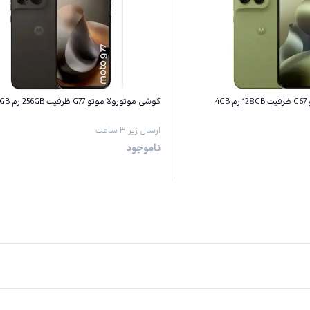
4
گوشی موتورولا موتو G77 ظرفیت 256GB رم 8GB
ارسال زیر ۳ ساعت
ناموجود