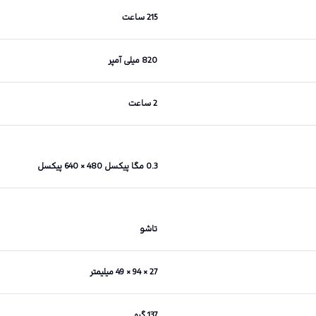
215 ساعت
820 میلی آمپر
2 ساعت
0.3 مگا پیکسل 480 × 640 پیکسل
تاشو
27 × 94 × 49 میلیمتر
137 گرم