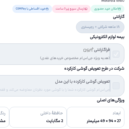
Motorola V980
امکان خرید حضوری
ارسال سریع زیر 3 ساعت
خرید اقساطی با GSMPay
گارانتی
18 ماهه شرکتی + رجیستری
بیمه لوازم الکترونیکی
فراگارانتی
(هدیه ویژه جی‌اس‌ام مخصوص خریدهای نقدی)
شرکت در طرح تعویض گوشی کارکرده
تعویض گوشی کارکرده با این مدل
جی‌اس‌ام گوشی کارکرده شما را با گوشی مورد نظرتان معاوضه می‌کند و فقط مب
ویژگی‌های اصلی
ابعاد
حافظهٔ داخلی
رنگ‌
27 × 94 × 49 میلیمتر
2 مگابایت
مش