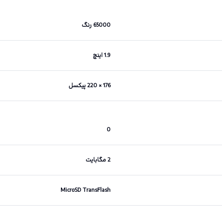
65000 رنگ
1.9 اینچ
176 × 220 پیکسل
0
2 مگابایت
MicroSD TransFlash