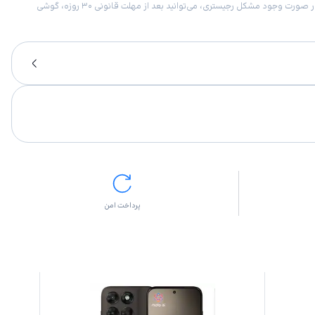
امکان برگشت کالا در گروه موبایل با دلیل “انصراف از خرید“ تنها در صورتی مورد قبول است که پلمب کالا باز نشده باشد. تمام گوشی‌های جی‌اس‌ام ضمانت رجیستری دارند. در صورت وجود مشکل رجیستری، می‌توانید بعد از مهلت قانونی ۳۰ روزه، گوشی
پرداخت امن