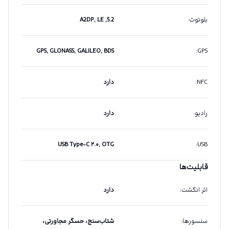
بلوتوث
:
5.2, A2DP, LE
GPS, GLONASS, GALILEO, BDS
:
GPS
NFC
:
دارد
رادیو
:
دارد
USB Type-C ۲.۰, OTG
:
USB
قابلیت‌ها
اثر انگشت
:
دارد
سنسورها
:
شتاب‌سنج، حسگر مجاورتی،