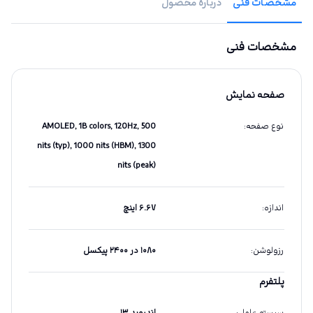
مشخصات فنی
دربارهٔ محصول
مشخصات فنی
صفحه نمایش
نوع صفحه
:
AMOLED, 1B colors, 120Hz, 500
nits (typ), 1000 nits (HBM), 1300
nits (peak)
اندازه
:
۶.۶۷ اینچ
رزولوشن
:
۱۰۸۰ در ۲۴۰۰ پیکسل
پلتفرم