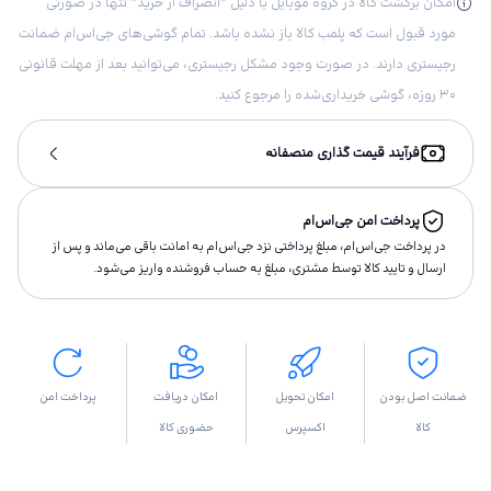
امکان برگشت کالا در گروه موبایل با دلیل “انصراف از خرید“ تنها در صورتی
مورد قبول است که پلمب کالا باز نشده باشد. تمام گوشی‌های جی‌اس‌ام ضمانت
رجیستری دارند. در صورت وجود مشکل رجیستری، می‌توانید بعد از مهلت قانونی
۳۰ روزه، گوشی خریداری‌شده را مرجوع کنید.
فرآیند قیمت گذاری منصفانه
پرداخت امن جی‌اس‌ام
در پرداخت جی‌اس‌ام، مبلغ پرداختى نزد جی‌اس‌ام به امانت باقى مى‌ماند و پس از
ارسال و تاييد كالا توسط مشتری، مبلغ به حساب فروشنده واريز مى‌شود.
ضمانت اصل بودن
امکان تحویل
امکان دریافت
پرداخت امن
کالا
اکسپرس
حضوری کالا