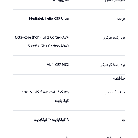
سیستم عامل
:
اندروید ۱۳
تراشه
:
Mediatek Helio G99 Ultra
پردازنده مرکزی
:
Octa-core (۲x۲.۲ GHz Cortex-A۷۶
& ۶x۲.۰ GHz Cortex-A۵۵)
پردازندهٔ گرافیکی
:
Mali-G57 MC2
حافظه
حافظهٔ داخلی
:
۱۲۸ گیگابایت ۵۱۲ گیگابایت ۲۵۶
گیگابایت
رم
:
۸ گیگابایت ۱۲ گیگابایت