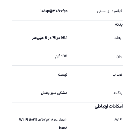
فیلمبرداری سلفی
:
۱۰۸۰p@۳۰/۶۰fps
بدنه
ابعاد
:
161.1 در 75 در 8 میلی‌متر
وزن
:
188 گرم
ضدآب
:
نیست
رنگ‌ها
:
مشکی سبز بنفش
امکانات ارتباطی
Wi-Fi ۸۰۲.۱۱ a/b/g/n/ac, dual-
:
WiFi
band