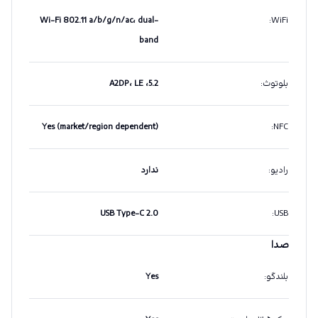
Wi-Fi 802.11 a/b/g/n/ac، dual-
:
WiFi
band
بلوتوث
:
5.2، A2DP، LE
Yes (market/region dependent)
:
NFC
رادیو
:
ندارد
USB Type-C 2.0
:
USB
صدا
بلندگو
:
Yes