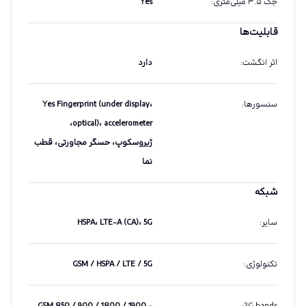
جک ۳.۵ میلی‌متری
:
Yes
قابلیت‌ها
اثر انگشت
:
دارد
سنسورها
:
Yes Fingerprint (under display،
optical)، accelerometer،
ژیروسکوپ، حسگر مجاورتی، قطب
نما
شبکه
سایر
:
HSPA، LTE-A (CA)، 5G
تکنولوژی
:
GSM / HSPA / LTE / 5G