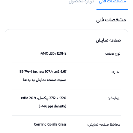
مشخصات فنی
دربارهٔ محصول
مشخصات فنی
صفحه نمایش
نوع صفحه
:
AMOLED، 120Hz،
اندازه
:
6.67 inches، 107.4 cm2 (~89.7%
نسبت صفحه نمایش به بدنه)
رزولوشن
:
1220 × 2712 پیکسل، 20:9 ratio
(~446 ppi density)
محافظ صفحه نمایش
:
Corning Gorilla Glass