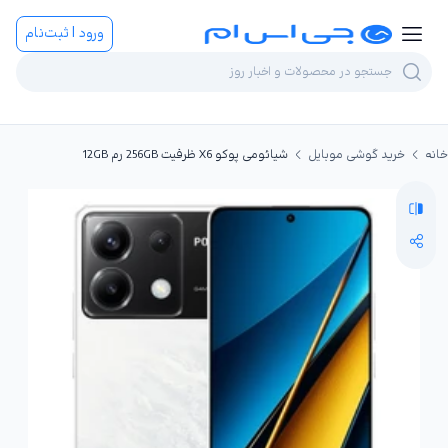
ورود | ثبت‌نام
خانه
خرید گوشی موبایل
شیائومی پوکو X6 ظرفیت 256GB رم 12GB