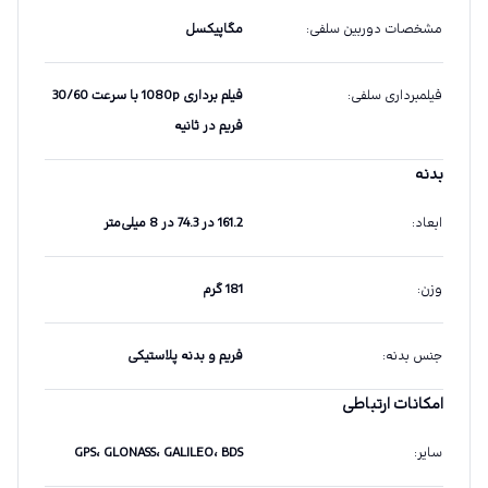
مشخصات دوربین سلفی
:
مگاپیکسل
فیلمبرداری سلفی
:
فیلم برداری 1080p با سرعت 30/60
فریم در ثانیه
بدنه
ابعاد
:
161.2 در 74.3 در 8 میلی‌متر
وزن
:
181 گرم
جنس بدنه
:
فریم و بدنه پلاستیکی
امکانات ارتباطی
سایر
:
GPS، GLONASS، GALILEO، BDS