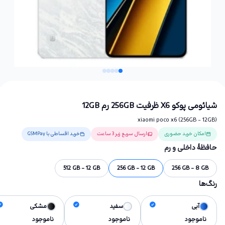
شیائومی پوکو X6 ظرفیت 256GB رم 12GB
xiaomi poco x6 (256GB - 12GB)
امکان خرید حضوری
ارسال سریع زیر 3 ساعت
خرید اقساطی با GSMPay
حافظهٔ داخلی و رم
512 GB - 12 GB
256 GB - 12 GB
256 GB - 8 GB
رنگ‌ها
آبی
سفید
مشکی
ناموجود
ناموجود
ناموجود