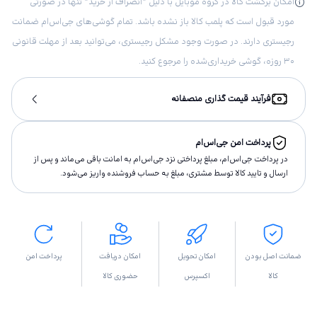
امکان برگشت کالا در گروه موبایل با دلیل “انصراف از خرید“ تنها در صورتی
مورد قبول است که پلمب کالا باز نشده باشد. تمام گوشی‌های جی‌اس‌ام ضمانت
رجیستری دارند. در صورت وجود مشکل رجیستری، می‌توانید بعد از مهلت قانونی
۳۰ روزه، گوشی خریداری‌شده را مرجوع کنید.
فرآیند قیمت گذاری منصفانه
پرداخت امن جی‌اس‌ام
در پرداخت جی‌اس‌ام، مبلغ پرداختى نزد جی‌اس‌ام به امانت باقى مى‌ماند و پس از
ارسال و تاييد كالا توسط مشتری، مبلغ به حساب فروشنده واريز مى‌شود.
ضمانت اصل بودن
امکان تحویل
امکان دریافت
پرداخت امن
کالا
اکسپرس
حضوری کالا