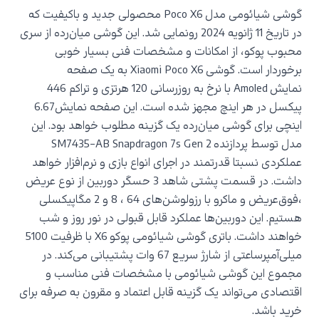
گوشی شیائومی مدل
Poco X6
محصولی جدید و باکیفیت که
در تاریخ 11 ژانویه 2024 رونمایی شد. این گوشی میان‌رده از سری
محبوب پوکو، از امکانات و مشخصات فنی بسیار خوبی
برخوردار است. گوشی
Xiaomi Poco X6
به یک صفحه
نمایش
Amoled
با نرخ به روزرسانی 120 هرتزی و تراکم 446
پیکسل در هر اینچ مجهز شده است. این صفحه نمایش6.67
اینچی برای گوشی میان‌رده یک گزینه مطلوب خواهد بود. این
مدل توسط پردازنده
SM7435-AB Snapdragon 7s Gen 2
عملکردی نسبتا قدرتمند در اجرای انواع بازی و نرم‌افزار خواهد
داشت. در قسمت پشتی شاهد 3 حسگر دوربین از نوع عریض
،فوق‌عریض و ماکرو با رزولوشن‌های 64 ، 8 و 2 مگاپیکسلی
هستیم. این دوربین‌ها عملکرد قابل قبولی در نور روز و شب
خواهند داشت. باتری گوشی شیائومی پوکو
X6
با ظرفیت 5100
میلی‌آمپرساعتی از شارژ سریع 67 وات پشتیبانی می‌کند. در
مجموع این گوشی شیائومی با مشخصات فنی مناسب و
اقتصادی می‌تواند یک گزینه قابل اعتماد و مقرون به صرفه برای
خرید باشد.