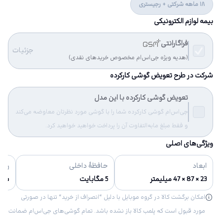
18 ماهه شرکتی + رجیستری
بیمه لوازم الکترونیکی
فراگارانتی
جزئیات
(هدیه ویژه جی‌اس‌ام مخصوص خریدهای نقدی)
شرکت در طرح تعویض گوشی کارکرده
تعویض گوشی کارکرده با این مدل
جی‌اس‌ام گوشی کارکرده شما را با گوشی مورد نظرتان معاوضه می‌کند
و فقط مبلغ مابه‌التفاوت آن را پرداخت خواهید خواهید کرد.
ویژگی‌های اصلی
ابعاد
حافظهٔ داخلی
رنگ‌
23 × 87 × 47 میلیمتر
5 مگابایت
سرم
امکان برگشت کالا در گروه موبایل با دلیل “انصراف از خرید“ تنها در صورتی
مورد قبول است که پلمب کالا باز نشده باشد. تمام گوشی‌های جی‌اس‌ام ضمانت