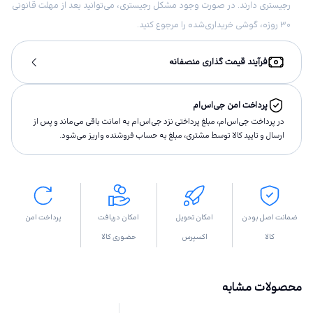
رجیستری دارند. در صورت وجود مشکل رجیستری، می‌توانید بعد از مهلت قانونی
۳۰ روزه، گوشی خریداری‌شده را مرجوع کنید.
فرآیند قیمت گذاری منصفانه
پرداخت امن جی‌اس‌ام
در پرداخت جی‌اس‌ام، مبلغ پرداختى نزد جی‌اس‌ام به امانت باقى مى‌ماند و پس از
ارسال و تاييد كالا توسط مشتری، مبلغ به حساب فروشنده واريز مى‌شود.
ضمانت اصل بودن
امکان تحویل
امکان دریافت
پرداخت امن
کالا
اکسپرس
حضوری کالا
محصولات مشابه