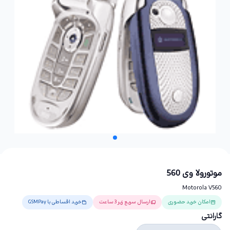
موتورولا وی 560
Motorola V560
امکان خرید حضوری
ارسال سریع زیر 3 ساعت
خرید اقساطی با GSMPay
گارانتی