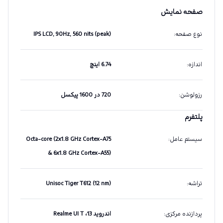
صفحه نمایش
نوع صفحه
:
IPS LCD, 90Hz, 560 nits (peak)
اندازه
:
6.74 اینچ
رزولوشن
:
720 در 1600 پیکسل
پلتفرم
سیستم عامل
:
Octa-core (2x1.8 GHz Cortex-A75
& 6x1.8 GHz Cortex-A55)
تراشه
:
Unisoc Tiger T612 (12 nm)
پردازنده مرکزی
:
اندروید 13، Realme UI T