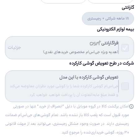
گارانتی
18 ماهه شرکتی + رجیستری
بیمه لوازم الکترونیکی
فراگارانتی
جزئیات
(هدیه ویژه جی‌اس‌ام مخصوص خریدهای نقدی)
شرکت در طرح تعویض گوشی کارکرده
تعویض گوشی کارکرده با این مدل
جی‌اس‌ام گوشی کارکرده شما را با گوشی مورد نظرتان معاوضه می‌کند
و فقط مبلغ مابه‌التفاوت آن را پرداخت خواهید خواهید کرد.
امکان برگشت کالا در گروه موبایل با دلیل “انصراف از خرید“ تنها در صورتی
مورد قبول است که پلمب کالا باز نشده باشد. تمام گوشی‌های جی‌اس‌ام ضمانت
رجیستری دارند. در صورت وجود مشکل رجیستری، می‌توانید بعد از مهلت قانونی
۳۰ روزه، گوشی خریداری‌شده را مرجوع کنید.