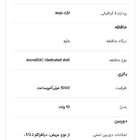
پردازندهٔ گرافیکی
:
Mali-G57
حافظه
درگاه حافظه
:
دارد
نوع حافظه
:
microSDXC (dedicated slot)
باتری
ظرفیت
:
5000 میلی‌آمپرساعت
شارژ
:
10 وات
دوربین
امکانات دوربین اصلی
:
از نوع عریض، دیافراگم f/2.2 ،