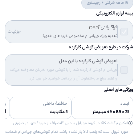
18 ماهه شرکتی + رجیستری
بیمه لوازم الکترونیکی
فراگارانتی
جزئیات
(هدیه ویژه جی‌اس‌ام مخصوص خریدهای نقدی)
شرکت در طرح تعویض گوشی کارکرده
تعویض گوشی کارکرده با این مدل
جی‌اس‌ام گوشی کارکرده شما را با گوشی مورد نظرتان معاوضه می‌کند
و فقط مبلغ مابه‌التفاوت آن را پرداخت خواهید خواهید کرد.
ویژگی‌های اصلی
ابعاد
حافظهٔ داخلی
رنگ‌
25 × 89 × 49 میلیمتر
5 مگابایت
آبی
امکان برگشت کالا در گروه موبایل با دلیل “انصراف از خرید“ تنها در صورتی
مورد قبول است که پلمب کالا باز نشده باشد. تمام گوشی‌های جی‌اس‌ام ضمانت