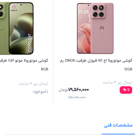
گوشی موتورولا اج 60 فیوژن ظرفیت 256GB رم
8GB
12GB
ارسال زیر ۳ ساعت
ارسال زیر ۳ ساعت
79,560,000
7
%
تومان
ناموجود
85,020,000
مشخصات فنی