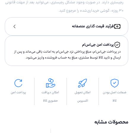
رجیستری دارند. در صورت وجود مشکل رجیستری، می‌توانید بعد از مهلت قانونی
۳۰ روزه، گوشی خریداری‌شده را مرجوع کنید.
فرآیند قیمت گذاری منصفانه
پرداخت امن جی‌اس‌ام
در پرداخت جی‌اس‌ام، مبلغ پرداختى نزد جی‌اس‌ام به امانت باقى مى‌ماند و پس از
ارسال و تاييد كالا توسط مشتری، مبلغ به حساب فروشنده واريز مى‌شود.
ضمانت اصل بودن
امکان تحویل
امکان دریافت
پرداخت امن
کالا
اکسپرس
حضوری کالا
محصولات مشابه