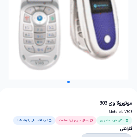
موتورولا وی 303
Motorola V303
امکان خرید حضوری
ارسال سریع زیر 3 ساعت
خرید اقساطی با GSMPay
گارانتی