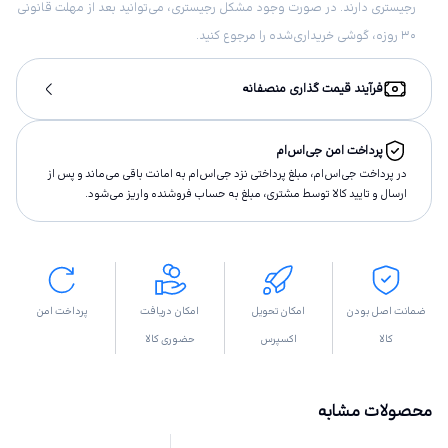
رجیستری دارند. در صورت وجود مشکل رجیستری، می‌توانید بعد از مهلت قانونی
۳۰ روزه، گوشی خریداری‌شده را مرجوع کنید.
فرآیند قیمت گذاری منصفانه
پرداخت امن جی‌اس‌ام
در پرداخت جی‌اس‌ام، مبلغ پرداختى نزد جی‌اس‌ام به امانت باقى مى‌ماند و پس از
ارسال و تاييد كالا توسط مشتری، مبلغ به حساب فروشنده واريز مى‌شود.
ضمانت اصل بودن
امکان تحویل
امکان دریافت
پرداخت امن
کالا
اکسپرس
حضوری کالا
محصولات مشابه