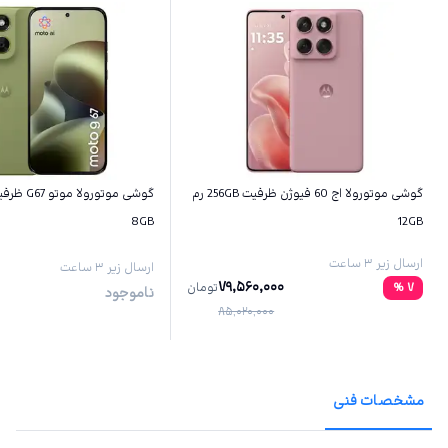
گوشی موتورولا اج 60 فیوژن ظرفیت 256GB رم
8GB
12GB
ارسال زیر ۳ ساعت
ارسال زیر ۳ ساعت
79,560,000
7
%
تومان
ناموجود
85,020,000
مشخصات فنی