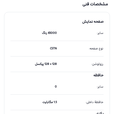
مشخصات فنی
صفحه نمایش
سایر
:
65000 رنگ
نوع صفحه
:
CSTN
رزولوشن
:
128 × 128 پیکسل
حافظه
سایر
:
0
حافظهٔ داخلی
:
1.5 مگابایت
باتری