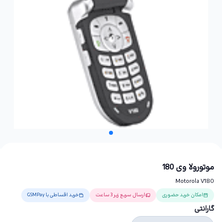
موتورولا وی 180
Motorola V180
امکان خرید حضوری
ارسال سریع زیر 3 ساعت
خرید اقساطی با GSMPay
گارانتی