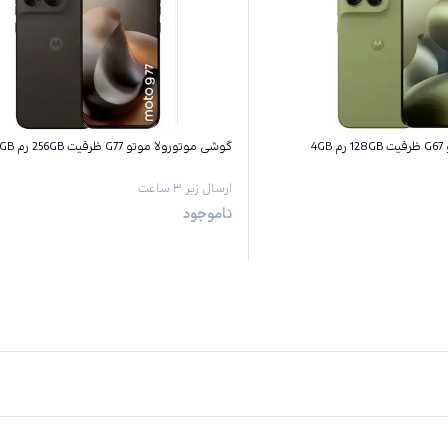
4
گوشی موتورولا موتو G77 ظرفیت 256GB رم 8GB
ارسال زیر ۳ ساعت
ناموجود