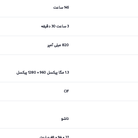
145 ساعت
3 ساعت 30 دقیقه
820 میلی آمپر
1.3 مگا پیکسل 960 × 1280 پیکسل
CIF
تاشو
27 × 94 × 49 میلیمتر