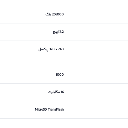
256000 رنگ
2.2 اینچ
240 × 320 پیکسل
1000
16 مگابایت
MicroSD TransFlash