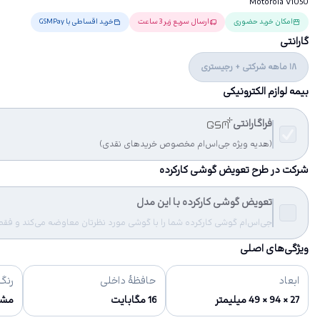
Motorola V1050
امکان خرید حضوری
ارسال سریع زیر 3 ساعت
خرید اقساطی با GSMPay
گارانتی
18 ماهه شرکتی + رجیستری
بیمه لوازم الکترونیکی
فراگارانتی
(هدیه ویژه جی‌اس‌ام مخصوص خریدهای نقدی)
شرکت در طرح تعویض گوشی کارکرده
تعویض گوشی کارکرده با این مدل
جی‌اس‌ام گوشی کارکرده شما را با گوشی مورد نظرتان معاوضه می‌کند و فقط مب
ویژگی‌های اصلی
ابعاد
حافظهٔ داخلی
رنگ‌
27 × 94 × 49 میلیمتر
16 مگابایت
مش