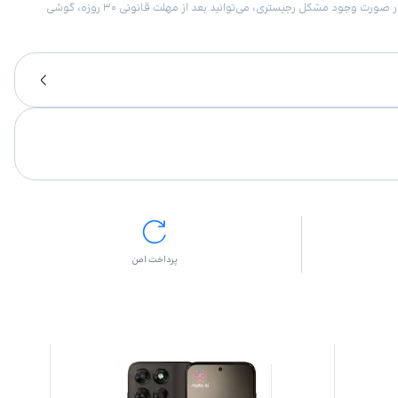
امکان برگشت کالا در گروه موبایل با دلیل “انصراف از خرید“ تنها در صورتی مورد قبول است که پلمب کالا باز نشده باشد. تمام گوشی‌های جی‌اس‌ام ضمانت رجیستری دارند. در صورت وجود مشکل رجیستری، می‌توانید بعد از مهلت قانونی ۳۰ روزه، گوشی
پرداخت امن