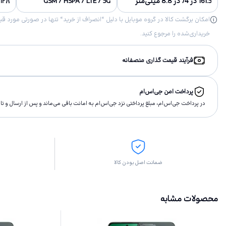
161.5 در 74 در 8.8 میلی‌متر
GSM / HSPA / LTE / 5G
۱۲۸ گیگابایت, ۵۱۲ گیگابایت, ۲۵۶ گیگابایت
خریداری‌شده را مرجوع کنید.
فرآیند قیمت گذاری منصفانه
پرداخت امن جی‌اس‌ام
در پرداخت جی‌اس‌ام، مبلغ پرداختى نزد جی‌اس‌ام به امانت باقى مى‌ماند و پس از ارسال و 
ضمانت اصل بودن کالا
محصولات مشابه