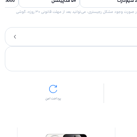
2 سیم‌کارت
۵۰ مگاپیکسل
5000 میلی‌آمپر‌ساعت
امکان برگشت کالا در گروه موبایل با دلیل “انصراف از خرید“ تنها در صورتی مورد قبول است که پلمب کالا باز نشده باشد. تمام گوشی‌های جی‌اس‌ام ضمانت رجیستری دارند. در صورت وجود مشکل رجیستری، می‌توانید بعد از مهلت قانونی ۳۰ روزه، گوشی
پرداخت امن