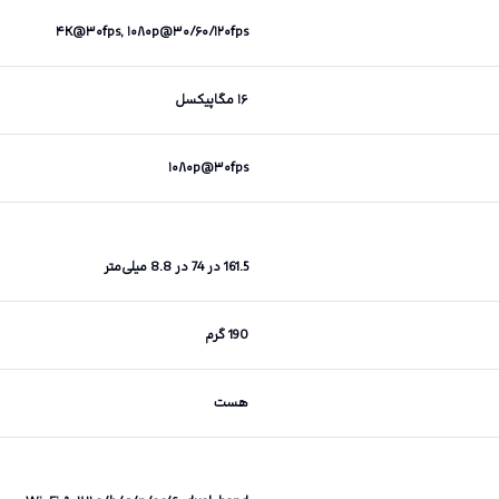
۴K@۳۰fps, ۱۰۸۰p@۳۰/۶۰/۱۲۰fps
۱۶ مگاپیکسل
۱۰۸۰p@۳۰fps
161.5 در 74 در 8.8 میلی‌متر
190 گرم
هست