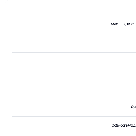
AMOLED, 1B colo
Qu
Octa-core (4x2