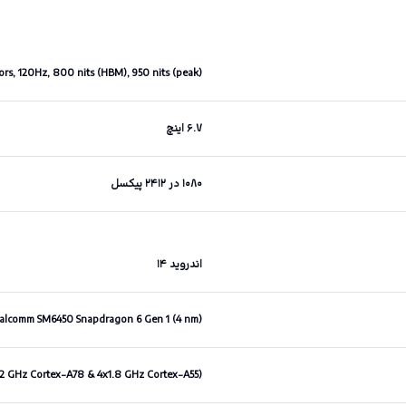
rs, 120Hz, 800 nits (HBM), 950 nits (peak)
۶.۷ اینچ
۱۰۸۰ در ۲۴۱۲ پیکسل
اندروید ۱۴
alcomm SM6450 Snapdragon 6 Gen 1 (4 nm)
.2 GHz Cortex-A78 & 4x1.8 GHz Cortex-A55)