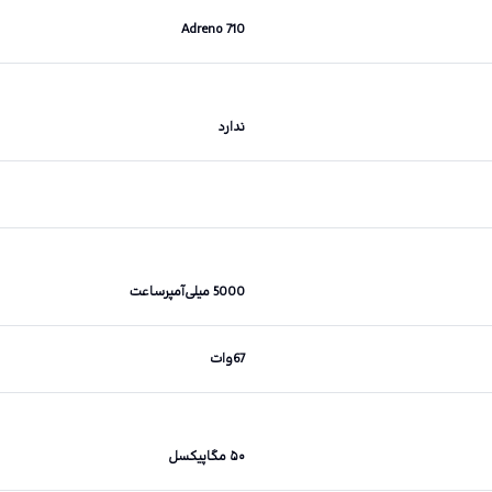
Adreno 710
ندارد
5000 میلی‌آمپر‌ساعت
67وات
۵۰ مگاپیکسل