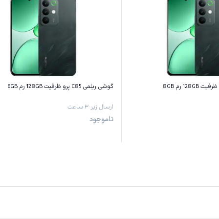
گوشی ریلمی C85 پرو ظرفیت 128GB رم 6GB
ارسال زیر ۳ ساعت
ناموجود