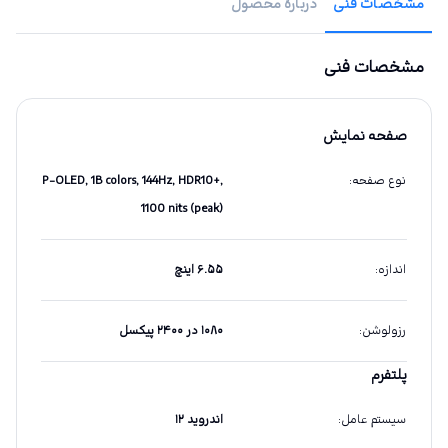
مشخصات فنی
دربارهٔ محصول
مشخصات فنی
صفحه نمایش
نوع صفحه
:
P-OLED, 1B colors, 144Hz, HDR10+,
1100 nits (peak)
اندازه
:
۶.۵۵ اینچ
رزولوشن
:
۱۰۸۰ در ۲۴۰۰ پیکسل
پلتفرم
سیستم عامل
:
اندروید ۱۲