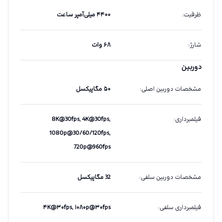
ظرفیت
:
۴۴۰۰ میلی‌آمپر ساعت
شارژ
:
۶۸ وات
دوربین
مشخصات دوربین اصلی
:
۵۰ مگاپیکسل
فیلمبرداری
:
8K@30fps, 4K@30fps,
1080p@30/60/120fps,
720p@960fps
مشخصات دوربین سلفی
:
32 مگاپیکسل
فیلمبرداری سلفی
:
۴K@۳۰fps, ۱۰۸۰p@۳۰fps