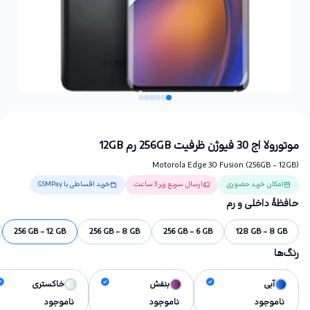
موتورولا اج 30 فیوژن ظرفیت 256GB رم 12GB
Motorola Edge 30 Fusion (256GB - 12GB)
امکان خرید حضوری
ارسال سریع زیر 3 ساعت
خرید اقساطی با GSMPay
حافظهٔ داخلی و رم
256 GB - 12 GB
256 GB - 8 GB
256 GB - 6 GB
128 GB - 8 GB
رنگ‌ها
آبی
بنفش
خاکستری
ناموجود
ناموجود
ناموجود