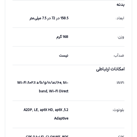
بدنه
ابعاد
:
158.5 در 72 در 7.5 میلی‌متر
وزن
:
168 گرم
ضدآب
:
نیست
امکانات ارتباطی
Wi-Fi ۸۰۲.۱۱ a/b/g/n/ac/۶e, tri-
:
WiFi
band, Wi-Fi Direct
بلوتوث
:
5.2, A2DP, LE, aptX HD, aptX
Adaptive