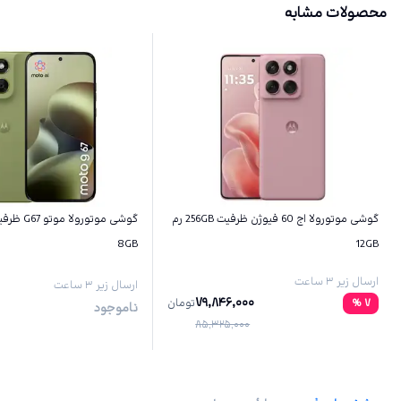
محصولات مشابه
گوشی موتورولا اج 60 فیوژن ظرفیت 256GB رم
8GB
12GB
ارسال زیر ۳ ساعت
ارسال زیر ۳ ساعت
79,846,000
7
%
تومان
ناموجود
85,325,000