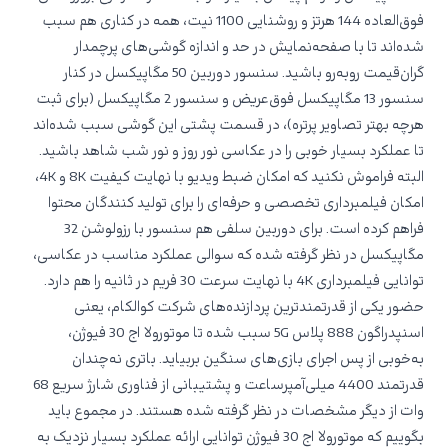
فوق‌العاده 144 هرتز و روشنایی 1100 نیت، همه در کناری هم سبب
شده‌اند تا با صفحه‌نمایش در حد و اندازه گوشی‌های پرچمدار
گران‌قیمت روبه‌رو باشید. سنسور دوربین 50 مگاپیکسل در کنار
سنسور 13 مگاپیکسل فوق‌عریض و سنسور 2 مگاپیکسل (برای ثبت
هرچه بهتر تصاویر پرتره)، در قسمت پشتی این گوشی سبب شده‌اند
تا عملکرد بسیار خوبی را در عکاسی نور روز و نور شب شاهد باشید.
البته فراموش نکنید که امکان ضبط ویدیو با نهایت کیفیت 8K و 4K،
امکان فیلمبرداری تخصصی و حرفه‌ای را برای تولید کنندگان محتوا
فراهم کرده است. برای دوربین سلفی هم سنسور با رزولوشن 32
مگاپیکسل در نظر گرفته شده که سوالی عملکرد مناسب در عکاسی،
توانایی فیلمبرداری 4K با نهایت سرعت 30 فریم در ثانیه را هم دارد.
حضور یکی از قدرتمند‌ترین پردازنده‌های شرکت کوالکام، یعنی
اسنپدراگون 888 پلاس 5G سبب شده تا موتورولا اج 30 فیوژن،
به‌خوبی از پس اجرای بازی‌های سنگین بربیاید. باتری نه‌چندان
قدرتمند 4400 میلی‌آمپر‌ساعت و پشتیبانی از فناوری شارژ سریع 68
وات از دیگر مشخصات در نظر گرفته شده هستند. در مجموع باید
بگوییم که موتورولا اج 30 فیوژن توانایی ارائه عملکرد بسیار نزدیک به