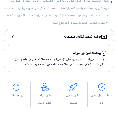
امکان برگشت کالا در گروه موبایل با دلیل “انصراف از خرید“ تنها در صورتی
مورد قبول است که پلمب کالا باز نشده باشد. تمام گوشی‌های جی‌اس‌ام ضمانت
رجیستری دارند. در صورت وجود مشکل رجیستری، می‌توانید بعد از مهلت قانونی
۳۰ روزه، گوشی خریداری‌شده را مرجوع کنید.
فرآیند قیمت گذاری منصفانه
پرداخت امن جی‌اس‌ام
در پرداخت جی‌اس‌ام، مبلغ پرداختى نزد جی‌اس‌ام به امانت باقى مى‌ماند و پس از
ارسال و تاييد كالا توسط مشتری، مبلغ به حساب فروشنده واريز مى‌شود.
ضمانت اصل بودن
امکان تحویل
امکان دریافت
پرداخت امن
کالا
اکسپرس
حضوری کالا