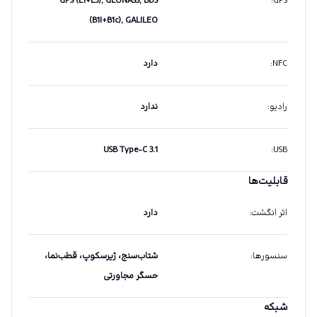
GPS (L1+L5), GLONASS, BDS
:
GPS
(B1I+B1c), GALILEO
NFC
:
دارد
رادیو
:
ندارد
USB Type-C 3.1
:
USB
قابلیت‌ها
اثر انگشت
:
دارد
سنسورها
:
شتاب‌سنج، ژیرسکوپ، قطب‌نما،
حسگر مجاورتی
شبکه