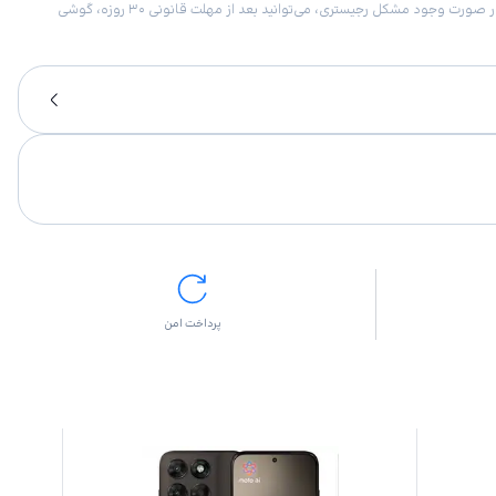
امکان برگشت کالا در گروه موبایل با دلیل “انصراف از خرید“ تنها در صورتی مورد قبول است که پلمب کالا باز نشده باشد. تمام گوشی‌های جی‌اس‌ام ضمانت رجیستری دارند. در صورت وجود مشکل رجیستری، می‌توانید بعد از مهلت قانونی ۳۰ روزه، گوشی
پرداخت امن