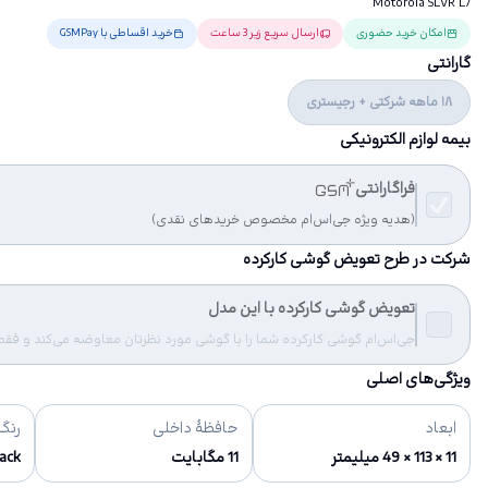
Motorola SLVR L7
امکان خرید حضوری
ارسال سریع زیر 3 ساعت
خرید اقساطی با GSMPay
گارانتی
18 ماهه شرکتی + رجیستری
بیمه لوازم الکترونیکی
فراگارانتی
(هدیه ویژه جی‌اس‌ام مخصوص خریدهای نقدی)
شرکت در طرح تعویض گوشی کارکرده
تعویض گوشی کارکرده با این مدل
جی‌اس‌ام گوشی کارکرده شما را با گوشی مورد نظرتان معاوضه می‌کند و فقط مب
ویژگی‌های اصلی
ابعاد
حافظهٔ داخلی
رنگ‌
11 × 113 × 49 میلیمتر
11 مگابایت
Black - نقره ا