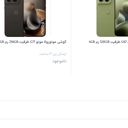
4
گوشی موتورولا موتو G77 ظرفیت 256GB رم 8GB
ارسال زیر ۳ ساعت
ناموجود