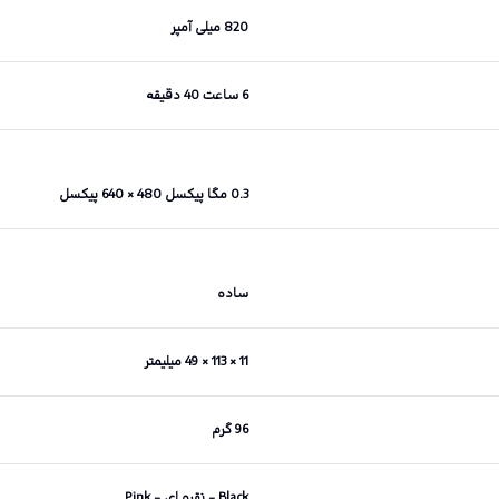
820 میلی آمپر
6 ساعت 40 دقیقه
0.3 مگا پیکسل 480 × 640 پیکسل
ساده
11 × 113 × 49 میلیمتر
96 گرم
Black - نقره ای - Pink