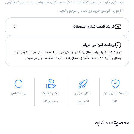
رجیستری دارند. در صورت وجود مشکل رجیستری، می‌توانید بعد از مهلت قانونی
۳۰ روزه، گوشی خریداری‌شده را مرجوع کنید.
فرآیند قیمت گذاری منصفانه
پرداخت امن جی‌اس‌ام
در پرداخت جی‌اس‌ام، مبلغ پرداختى نزد جی‌اس‌ام به امانت باقى مى‌ماند و پس از
ارسال و تاييد كالا توسط مشتری، مبلغ به حساب فروشنده واريز مى‌شود.
ضمانت اصل بودن
امکان تحویل
امکان دریافت
پرداخت امن
کالا
اکسپرس
حضوری کالا
محصولات مشابه