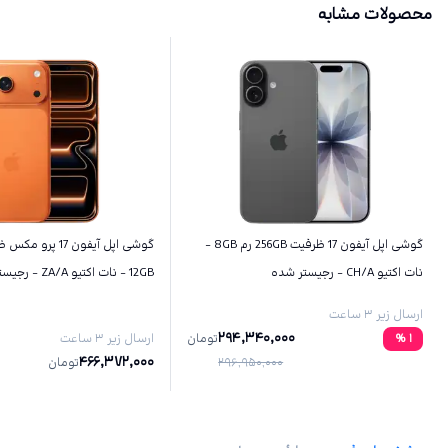
محصولات مشابه
گوشی اپل آیفون 17 ظرفیت 256GB رم 8GB -
نات اکتیو CH/A - رجیستر شده
12GB - نات اکتیو ZA/A - رجیستر شده
ارسال زیر ۳ ساعت
294,340,000
1
%
تومان
ارسال زیر ۳ ساعت
466,372,000
296,950,000
تومان