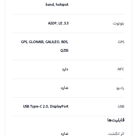
band, hotspot
بلوتوث
:
5.3, A2DP, LE
GPS, GLONASS, GALILEO, BDS,
:
GPS
QZSS
NFC
:
دارد
رادیو
:
ندارد
USB Type-C 2.0, DisplayPort
:
USB
قابلیت‌ها
اثر انگشت
:
ندارد