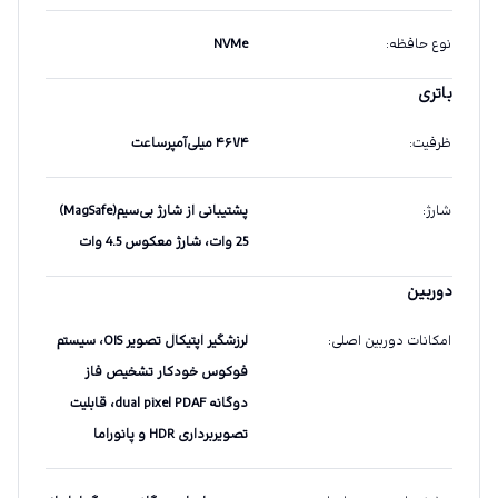
نوع حافظه
:
NVMe
باتری
ظرفیت
:
۴۶۷۴ میلی‌آمپرساعت
شارژ
:
پشتیبانی از شارژ بی‌سیم(MagSafe)
25 وات، شارژ معکوس 4.5 وات
دوربین
امکانات دوربین اصلی
:
لرزشگیر اپتیکال تصویر OIS، سیستم
فوکوس خودکار تشخیص فاز
دوگانه dual pixel PDAF، قابلیت
تصویربرداری HDR و پانوراما