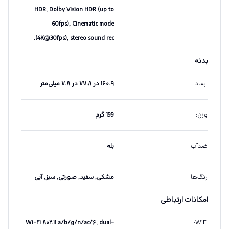
HDR, Dolby Vision HDR (up to
60fps), Cinematic mode
(4K@30fps), stereo sound rec.
بدنه
ابعاد
:
۱۶۰.۹ در ۷۷.۸ در ۷.۸ میلی‌متر
وزن
:
199 گرم
ضدآب
:
بله
رنگ‌ها
:
مشكی, سفيد, صورتی, سبز, آبی
امکانات ارتباطی
Wi-Fi ۸۰۲.۱۱ a/b/g/n/ac/۶, dual-
:
WiFi