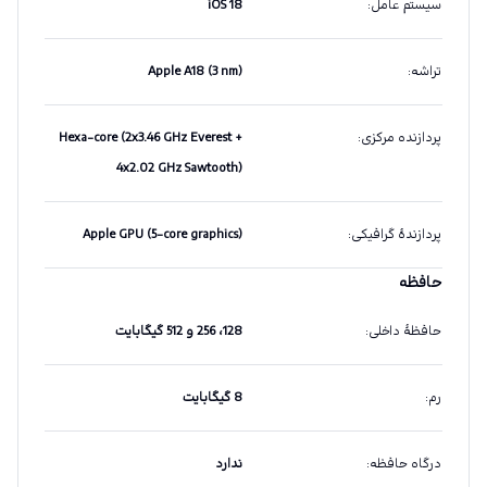
سیستم عامل
:
iOS 18
تراشه
:
Apple A18 (3 nm)
پردازنده مرکزی
:
Hexa-core (2x3.46 GHz Everest +
4x2.02 GHz Sawtooth)
پردازندهٔ گرافیکی
:
Apple GPU (5-core graphics)
حافظه
حافظهٔ داخلی
:
128، 256 و 512 گیگابایت
رم
:
8 گیگابایت
درگاه حافظه
:
ندارد