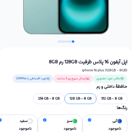
اپل آیفون 16 پلاس ظرفیت 128GB رم 8GB
iphone 16 plus (128GB - 8GB)
امکان خرید حضوری
ارسال سریع زیر 3 ساعت
خرید اقساطی با GSMPay
حافظهٔ داخلی و رم
256 GB - 8 GB
128 GB - 8 GB
512 GB - 8 GB
رنگ‌ها
آبی
سبز
سفید
ناموجود
ناموجود
ناموجود