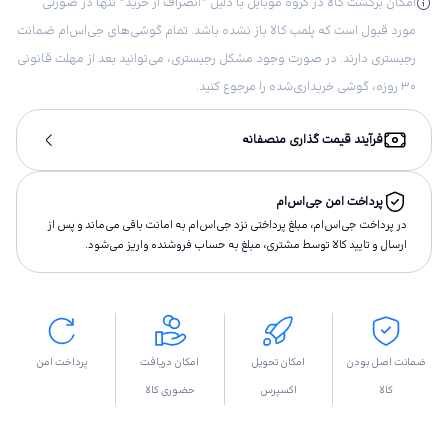
امکان برگشت کالا در گروه موبایل با دلیل “انصراف از خرید“ تنها در صورتی
مورد قبول است که پلمب کالا باز نشده باشد. تمام گوشی‌های جی‌اس‌ام ضمانت
رجیستری دارند. در صورت وجود مشکل رجیستری، می‌توانید بعد از مهلت قانونی
۳۰ روزه، گوشی خریداری‌شده را مرجوع کنید.
فرآیند قیمت گذاری منصفانه
پرداخت امن جی‌اس‌ام
در پرداخت جی‌اس‌ام، مبلغ پرداختى نزد جی‌اس‌ام به امانت باقى مى‌ماند و پس از
ارسال و تاييد كالا توسط مشتری، مبلغ به حساب فروشنده واريز مى‌شود.
ضمانت اصل بودن
امکان تحویل
امکان دریافت
پرداخت امن
کالا
اکسپرس
حضوری کالا