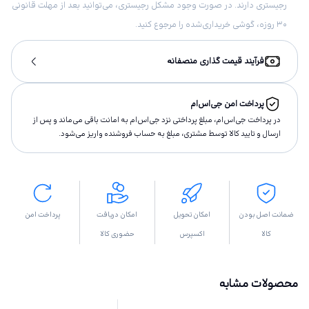
رجیستری دارند. در صورت وجود مشکل رجیستری، می‌توانید بعد از مهلت قانونی
۳۰ روزه، گوشی خریداری‌شده را مرجوع کنید.
فرآیند قیمت گذاری منصفانه
پرداخت امن جی‌اس‌ام
در پرداخت جی‌اس‌ام، مبلغ پرداختى نزد جی‌اس‌ام به امانت باقى مى‌ماند و پس از
ارسال و تاييد كالا توسط مشتری، مبلغ به حساب فروشنده واريز مى‌شود.
ضمانت اصل بودن
امکان تحویل
امکان دریافت
پرداخت امن
کالا
اکسپرس
حضوری کالا
محصولات مشابه