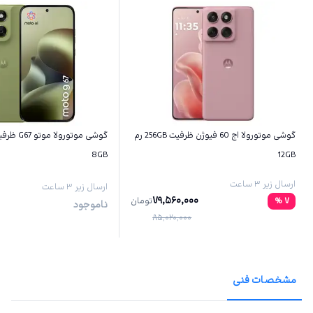
گوشی موتورولا اج 60 فیوژن ظرفیت 256GB رم
8GB
12GB
ارسال زیر ۳ ساعت
ارسال زیر ۳ ساعت
79,560,000
7
%
تومان
ناموجود
85,020,000
مشخصات فنی