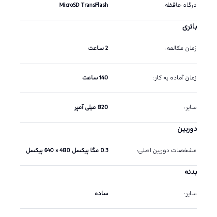
درگاه حافظه
:
MicroSD TransFlash
باتری
زمان مکالمه
:
2 ساعت
زمان آماده به کار
:
140 ساعت
سایر
:
820 میلی آمپر
دوربین
مشخصات دوربین اصلی
:
0.3 مگا پیکسل 480 × 640 پیکسل
بدنه
سایر
:
ساده