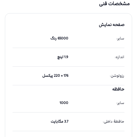
مشخصات فنی
صفحه نمایش
سایر
:
65000 رنگ
اندازه
:
1.9 اینچ
رزولوشن
:
176 × 220 پیکسل
حافظه
سایر
:
1000
حافظهٔ داخلی
:
3.7 مگابایت