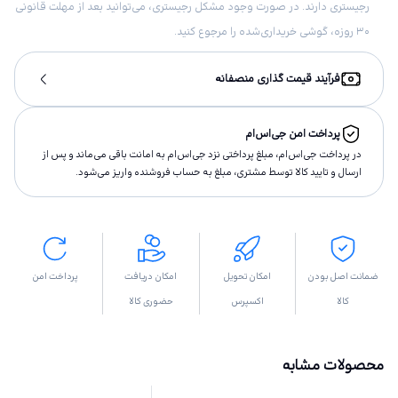
رجیستری دارند. در صورت وجود مشکل رجیستری، می‌توانید بعد از مهلت قانونی
۳۰ روزه، گوشی خریداری‌شده را مرجوع کنید.
فرآیند قیمت گذاری منصفانه
پرداخت امن جی‌اس‌ام
در پرداخت جی‌اس‌ام، مبلغ پرداختى نزد جی‌اس‌ام به امانت باقى مى‌ماند و پس از
ارسال و تاييد كالا توسط مشتری، مبلغ به حساب فروشنده واريز مى‌شود.
ضمانت اصل بودن
امکان تحویل
امکان دریافت
پرداخت امن
کالا
اکسپرس
حضوری کالا
محصولات مشابه