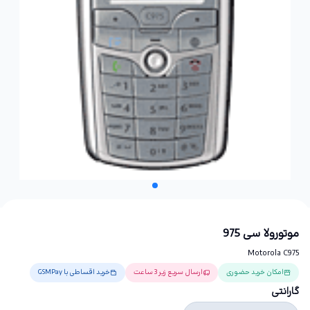
موتورولا سی 975
Motorola C975
امکان خرید حضوری
ارسال سریع زیر 3 ساعت
خرید اقساطی با GSMPay
گارانتی