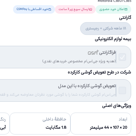
Motorola C380/C385
امکان خرید حضوری
ارسال سریع زیر 3 ساعت
خرید اقساطی با GSMPay
گارانتی
18 ماهه شرکتی + رجیستری
بیمه لوازم الکترونیکی
فراگارانتی
(هدیه ویژه جی‌اس‌ام مخصوص خریدهای نقدی)
شرکت در طرح تعویض گوشی کارکرده
تعویض گوشی کارکرده با این مدل
جی‌اس‌ام گوشی کارکرده شما را با گوشی مورد نظرتان معاوضه می‌کند و فقط مب
ویژگی‌های اصلی
ابعاد
حافظهٔ داخلی
رنگ‌
20 × 107 × 44 میلیمتر
1.8 مگابایت
آبی 