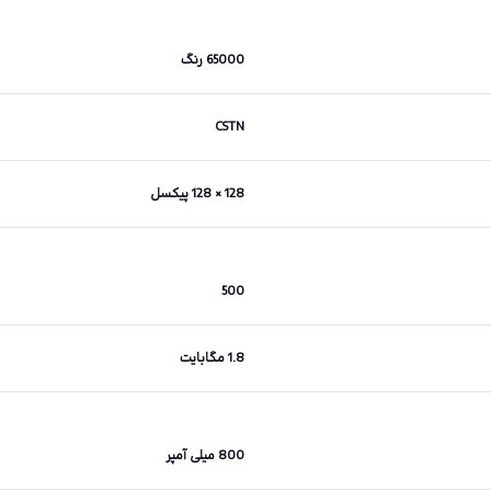
65000 رنگ
CSTN
128 × 128 پیکسل
500
1.8 مگابایت
800 میلی آمپر