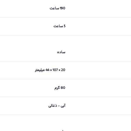
190 ساعت
5 ساعت
ساده
20 × 107 × 44 میلیمتر
80 گرم
آبی - ذغالی