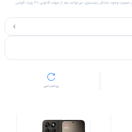
امکان برگشت کالا در گروه موبایل با دلیل “انصراف از خرید“ تنها در صورتی مورد قبول است که پلمب کالا باز نشده باشد. تمام گوشی‌های جی‌اس‌ام ضمانت رجیستری دارند. در صورت وجود مشکل رجیستری، می‌توانید بعد از مهلت قانونی ۳۰ روزه، گوشی
پرداخت امن