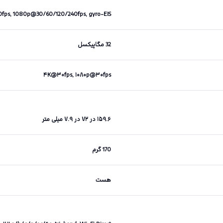
fps, 1080p@30/60/120/240fps, gyro-EIS
32 مگاپیکسل
۴K@۳۰fps, ۱۰۸۰p@۳۰fps
۱۵۹.۶ در ۷۲ در ۷.۹ میلی متر
170 گرم
هست