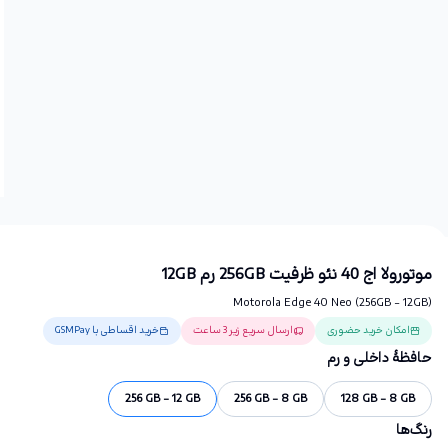
موتورولا اج 40 نئو ظرفیت 256GB رم 12GB
Motorola Edge 40 Neo (256GB - 12GB)
امکان خرید حضوری
ارسال سریع زیر 3 ساعت
خرید اقساطی با GSMPay
حافظهٔ داخلی و رم
256 GB - 12 GB
256 GB - 8 GB
128 GB - 8 GB
رنگ‌ها