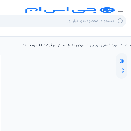
خانه
خرید گوشی موبایل
موتورولا اج 40 نئو ظرفیت 256GB رم 12GB