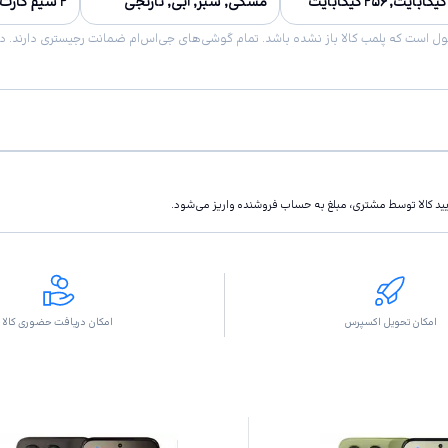
مشکی, سبز, آبی, نارنجی
۲ سیم کارت
تاييد كالا توسط مشتری، مبلغ به حساب فروشنده واريز مى‌شود.
امکان تحویل اکسپرس
امکان دریافت حضوری کالا