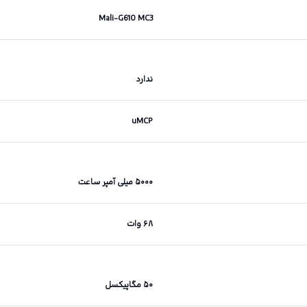
Mali-G610 MC3
ندارد
uMCP
۵۰۰۰ میلی آمپر ساعت
۶۸ وات
۵۰ مگاپیکسل