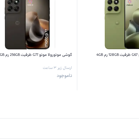
4
گوشی موتورولا موتو G77 ظرفیت 256GB رم 8GB
ارسال زیر ۳ ساعت
ناموجود