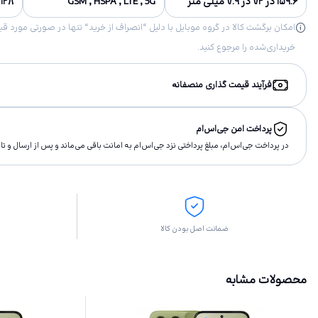
۱۵۹.۶ در ۷۲ در ۷.۹ میلی متر
GSM , HSPA , LTE , 5G
۱۲۸ گیگابایت, ۲۵۶ گیگابایت
خریداری‌شده را مرجوع کنید.
فرآیند قیمت گذاری منصفانه
پرداخت امن جی‌اس‌ام
در پرداخت جی‌اس‌ام، مبلغ پرداختى نزد جی‌اس‌ام به امانت باقى مى‌ماند و پس از ارسال و 
ضمانت اصل بودن کالا
محصولات مشابه