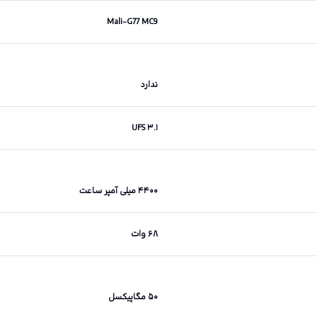
Mali-G77 MC9
ندارد
UFS ۳.۱
۴۴۰۰ میلی آمپر ساعت
۶۸ وات
۵۰ مگاپیکسل