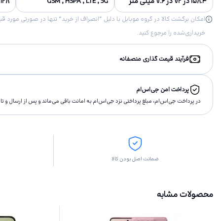
۱۵۸.۴ در ۷۲ در ۷.۶ میلی متر
GSM , HSPA , LTE , 5G
۱۲۸ گیگابایت, ۲۵۶ گیگابایت
خریداری‌شده را مرجوع کنید.
فرآیند قیمت گذاری منصفانه
پرداخت امن جی‌اس‌ام
در پرداخت جی‌اس‌ام، مبلغ پرداختى نزد جی‌اس‌ام به امانت باقى مى‌ماند و پس از ارسال و 
ضمانت اصل بودن کالا
محصولات مشابه