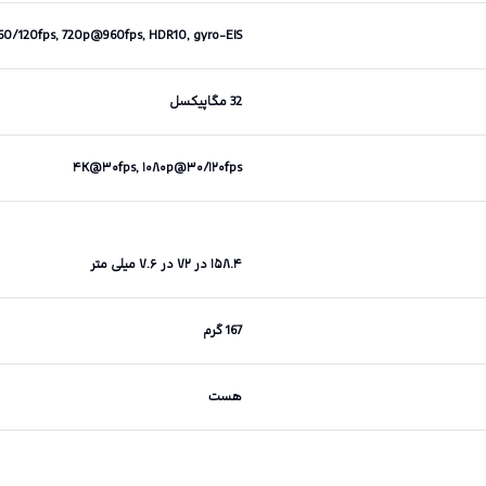
/120fps, 720p@960fps, HDR10, gyro-EIS
32 مگاپیکسل
۴K@۳۰fps, ۱۰۸۰p@۳۰/۱۲۰fps
۱۵۸.۴ در ۷۲ در ۷.۶ میلی متر
167 گرم
هست