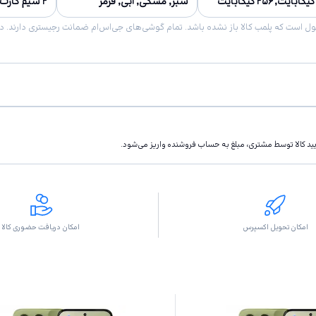
سبز, مشکی, آبی, قرمز
۲ سیم کارت
تاييد كالا توسط مشتری، مبلغ به حساب فروشنده واريز مى‌شود.
امکان تحویل اکسپرس
امکان دریافت حضوری کالا