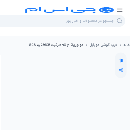
خانه
خرید گوشی موبایل
موتورولا اج 40 ظرفیت 256GB رم 8GB