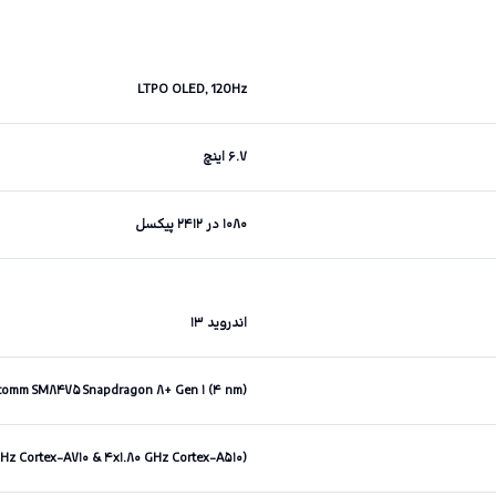
LTPO OLED, 120Hz
۶.۷ اینچ
۱۰۸۰ در ۲۴۱۲ پیکسل
اندروید ۱۳
comm SM۸۴۷۵ Snapdragon ۸+ Gen ۱ (۴ nm)
Hz Cortex-A۷۱۰ & ۴x۱.۸۰ GHz Cortex-A۵۱۰)