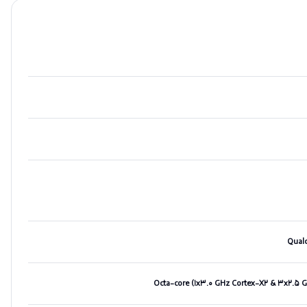
Qual
Octa-core (۱x۳.۰ GHz Cortex-X۲ & ۳x۲.۵ G