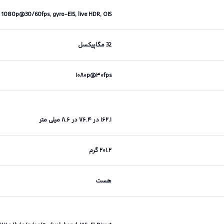
1080p@30/60fps, gyro-EIS, live HDR, OIS
32 مگاپیکسل
۱۰۸۰p@۳۰fps
۱۶۲.۱ در ۷۶.۴ در ۸.۶ میلی متر
۲۰۱.۲ گرم
هست