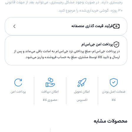
رجیستری دارند. در صورت وجود مشکل رجیستری، می‌توانید بعد از مهلت قانونی
۳۰ روزه، گوشی خریداری‌شده را مرجوع کنید.
فرآیند قیمت گذاری منصفانه
پرداخت امن جی‌اس‌ام
در پرداخت جی‌اس‌ام، مبلغ پرداختى نزد جی‌اس‌ام به امانت باقى مى‌ماند و پس از
ارسال و تاييد كالا توسط مشتری، مبلغ به حساب فروشنده واريز مى‌شود.
ضمانت اصل بودن
امکان تحویل
امکان دریافت
پرداخت امن
کالا
اکسپرس
حضوری کالا
محصولات مشابه