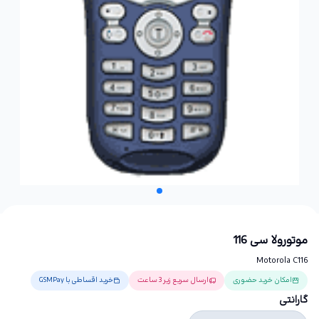
موتورولا سی 116
Motorola C116
امکان خرید حضوری
ارسال سریع زیر 3 ساعت
خرید اقساطی با GSMPay
گارانتی