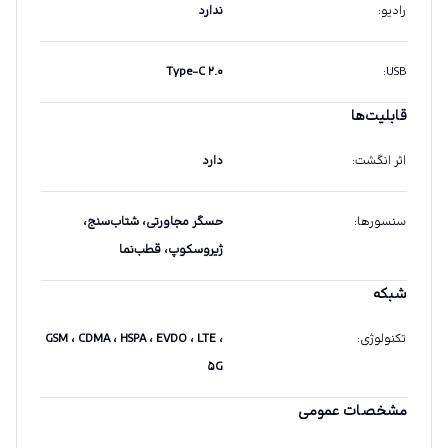
رادیو
:
ندارد
Type-C ۲.۰
:
USB
قابلیت‌ها
اثر انگشت
:
دارد
سنسورها
:
حسگر مجاورتی، شتاب‌سنج،
ژیروسکوپ، قطب‌نما
شبکه
تکنولوژی
:
GSM ، CDMA ، HSPA ، EVDO ، LTE ،
۵G
مشخصات عمومی