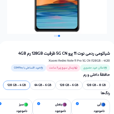
شیائومی ردمی نوت 11 پرو 5G CN ظرفیت 128GB رم 4GB
Xiaomi Redmi Note 11 Pro 5G CN (128GB - 4GB)
امکان خرید حضوری
ارسال سریع زیر 3 ساعت
خرید اقساطی با GSMPay
حافظهٔ داخلی و رم
128 GB - 4 GB
64 GB - 6 GB
128 GB - 6 GB
128 GB - 8 GB
رنگ‌ها
آبی
بنفش
سبز
ناموجود
ناموجود
ناموجود