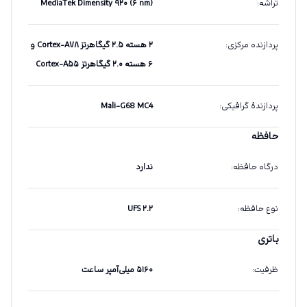
تراشه
:
MediaTek Dimensity ۹۲۰ (۶ nm)
پردازنده مرکزی
:
۲ هسته ۲.۵ گیگاهرتز Cortex-A۷۸ و
۶ هسته ۲.۰ گیگاهرتز Cortex-A۵۵
پردازندهٔ گرافیکی
:
Mali-G68 MC4
حافظه
درگاه حافظه
:
ندارد
نوع حافظه
:
UFS ۲.۲
باتری
ظرفیت
:
۵۱۶۰ میلی‌آمپر ساعت