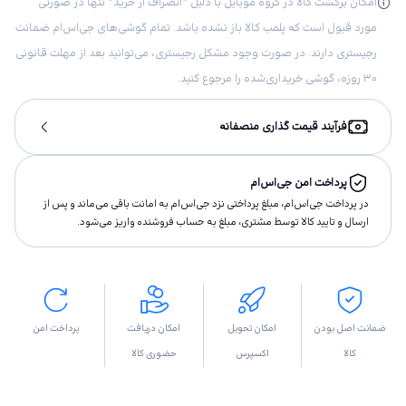
امکان برگشت کالا در گروه موبایل با دلیل “انصراف از خرید“ تنها در صورتی
مورد قبول است که پلمب کالا باز نشده باشد. تمام گوشی‌های جی‌اس‌ام ضمانت
رجیستری دارند. در صورت وجود مشکل رجیستری، می‌توانید بعد از مهلت قانونی
۳۰ روزه، گوشی خریداری‌شده را مرجوع کنید.
فرآیند قیمت گذاری منصفانه
پرداخت امن جی‌اس‌ام
در پرداخت جی‌اس‌ام، مبلغ پرداختى نزد جی‌اس‌ام به امانت باقى مى‌ماند و پس از
ارسال و تاييد كالا توسط مشتری، مبلغ به حساب فروشنده واريز مى‌شود.
ضمانت اصل بودن
امکان تحویل
امکان دریافت
پرداخت امن
کالا
اکسپرس
حضوری کالا