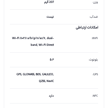
وزن
:
207 گرم
ضدآب
:
نیست
امکانات ارتباطی
Wi-Fi ۸۰۲.۱۱ a/b/g/n/ac/۶, dual-
:
WiFi
band, Wi-Fi Direct
بلوتوث
:
۵.۲
GPS, GLONASS, BDS, GALILEO,
:
GPS
QZSS, NavIC
NFC
:
دارد