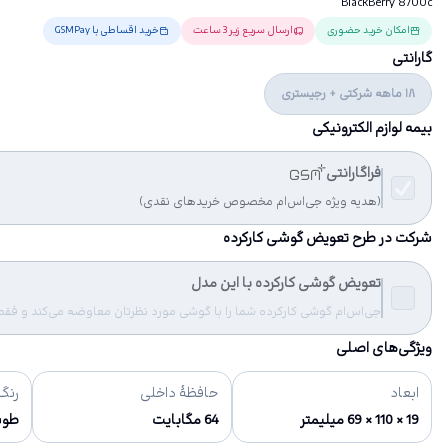
BlackBerry 8700c
امکان خرید حضوری
ارسال سریع زیر 3 ساعت
خرید اقساطی با GSMPay
گارانتی
18 ماهه شرکتی + رجیستری
بیمه لوازم الکترونیکی
فراگارانتی
(هدیه ویژه جی‌اس‌ام مخصوص خریدهای نقدی)
شرکت در طرح تعویض گوشی کارکرده
تعویض گوشی کارکرده با این مدل
جی‌اس‌ام گوشی کارکرده شما را با گوشی مورد نظرتان معاوضه می‌کند و فقط مب
ویژگی‌های اصلی
ابعاد
حافظهٔ داخلی
رنگ‌
19 × 110 × 69 میلیمتر
64 مگابایت
طو