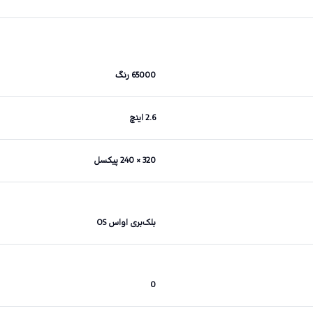
65000 رنگ
2.6 اینچ
320 × 240 پیکسل
بلک‌بری او‌اس OS
0